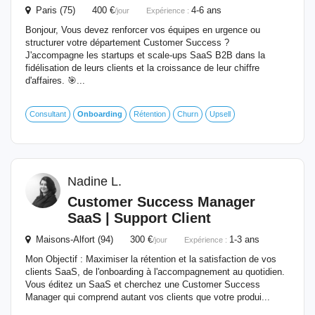
Paris (75) 400 €
4-6 ans
/jour
Expérience :
Bonjour, Vous devez renforcer vos équipes en urgence ou
structurer votre département Customer Success ?
J'accompagne les startups et scale-ups SaaS B2B dans la
fidélisation de leurs clients et la croissance de leur chiffre
d'affaires. 🎯...
Consultant
Onboarding
Rétention
Churn
Upsell
Nadine L.
Customer Success Manager
SaaS | Support Client
Maisons-Alfort (94) 300 €
1-3 ans
/jour
Expérience :
Mon Objectif : Maximiser la rétention et la satisfaction de vos
clients SaaS, de l'onboarding à l'accompagnement au quotidien.
Vous éditez un SaaS et cherchez une Customer Success
Manager qui comprend autant vos clients que votre produi...