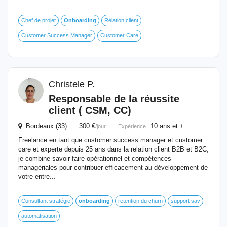
Chef de projet
Onboarding
Relation client
Customer Success Manager
Customer Care
Christele P.
Responsable de la réussite
client ( CSM, CC)
Bordeaux (33) 300 €
10 ans et +
/jour
Expérience :
Freelance en tant que customer success manager et customer
care et experte depuis 25 ans dans la relation client B2B et B2C,
je combine savoir-faire opérationnel et compétences
managériales pour contribuer efficacement au développement de
votre entre...
Consultant stratégie
onboarding
retention du churn
support sav
automatisation