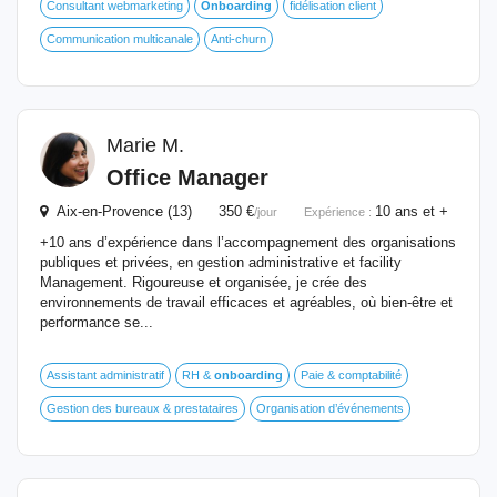
Consultant webmarketing
Onboarding
fidélisation client
Communication multicanale
Anti-churn
Marie M.
Office Manager
Aix-en-Provence (13) 350 €
10 ans et +
/jour
Expérience :
+10 ans d’expérience dans l’accompagnement des organisations
publiques et privées, en gestion administrative et facility
Management. Rigoureuse et organisée, je crée des
environnements de travail efficaces et agréables, où bien-être et
performance se...
Assistant administratif
RH &
onboarding
Paie & comptabilité
Gestion des bureaux & prestataires
Organisation d’événements