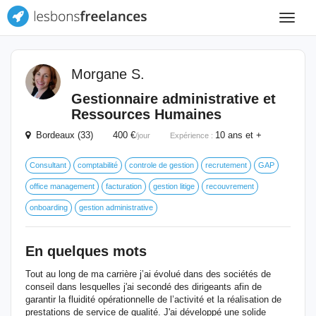
Toggle
navigat
Morgane S.
Gestionnaire administrative et
Ressources Humaines
Bordeaux (33) 400 €
10 ans et +
/jour
Expérience :
Consultant
comptabilité
controle de gestion
recrutement
GAP
office management
facturation
gestion litige
recouvrement
onboarding
gestion administrative
En quelques mots
Tout au long de ma carrière j’ai évolué dans des sociétés de
conseil dans lesquelles j'ai secondé des dirigeants afin de
garantir la fluidité opérationnelle de l’activité et la réalisation de
prestations de service de qualité. J'ai développé une solide