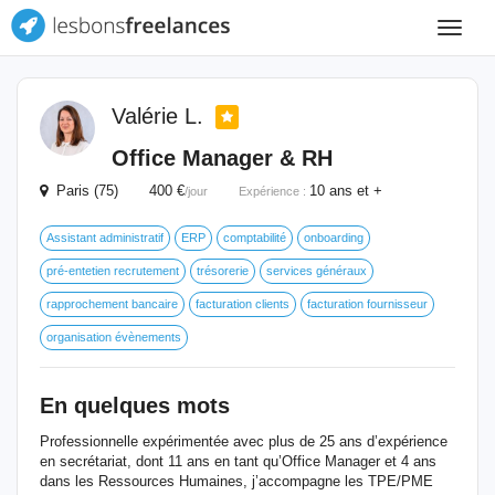
Toggle
navigat
Valérie L.
Office Manager & RH
Paris (75) 400 €
10 ans et +
/jour
Expérience :
Assistant administratif
ERP
comptabilité
onboarding
pré-entetien recrutement
trésorerie
services généraux
rapprochement bancaire
facturation clients
facturation fournisseur
organisation évènements
En quelques mots
Professionnelle expérimentée avec plus de 25 ans d’expérience
en secrétariat, dont 11 ans en tant qu’Office Manager et 4 ans
dans les Ressources Humaines, j’accompagne les TPE/PME