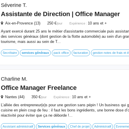
Séverine T.
Assistante de Direction | Office Manager
Aix-en-Provence (13) 250 €
10 ans et +
/jour
Expérience :
Ayant exercé durant 25 ans le métier d'assistante commerciale puis assistant
des services généraux (dont gestion de la flotte automobile) au sein d'un gra
tourisme, mais aussi au sein de T...
Secrétaire
services
généraux
pack office
facturation
gestion notes de frais et 
Charline M.
Office Manager Freelance
Nantes (44) 350 €
10 ans et +
/jour
Expérience :
L’alliée des entrepreneur(e)s pour une gestion sans pépin ! Un business qui 
cuisine en plein coup de feu : il faut les bons ingrédients, une bonne dose d
réactivité pour éviter que ça ne déborde !...
Assistant administratif
Services
généraux
Chef de projet
Administratif
Evenemen