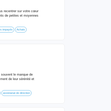
us recentrer sur votre cœur
nts de petites et moyennes
s impayés
Achats
et souvent le manque de
ment de leur sérénité et
assistanat de direction