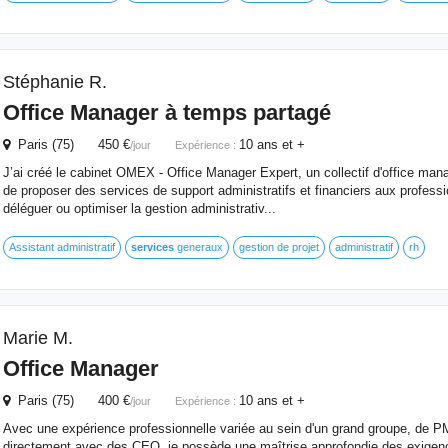
Stéphanie R.
Office Manager à temps partagé
Paris (75) 450 €
10 ans et +
/jour
Expérience :
J’ai créé le cabinet OMEX - Office Manager Expert, un collectif d'office man
de proposer des services de support administratifs et financiers aux profess
déléguer ou optimiser la gestion administrativ...
Assistant administratif
services
generaux
gestion de projet
administratif
rh
Marie M.
Office Manager
Paris (75) 400 €
10 ans et +
/jour
Expérience :
Avec une expérience professionnelle variée au sein d'un grand groupe, de PM
directement avec des CEO, je possède une maîtrise approfondie des exigenc