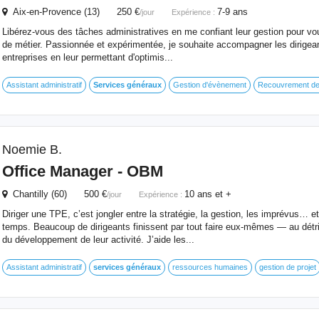
Aix-en-Provence (13) 250 €
7-9 ans
/jour
Expérience :
Libérez-vous des tâches administratives en me confiant leur gestion pour vo
de métier. Passionnée et expérimentée, je souhaite accompagner les dirigea
entreprises en leur permettant d'optimis...
Assistant administratif
Services
généraux
Gestion d'évènement
Recouvrement de
Noemie B.
Office Manager - OBM
Chantilly (60) 500 €
10 ans et +
/jour
Expérience :
Diriger une TPE, c’est jongler entre la stratégie, la gestion, les imprévus… 
temps. Beaucoup de dirigeants finissent par tout faire eux-mêmes — au détri
du développement de leur activité. J’aide les...
Assistant administratif
services
généraux
ressources humaines
gestion de projet