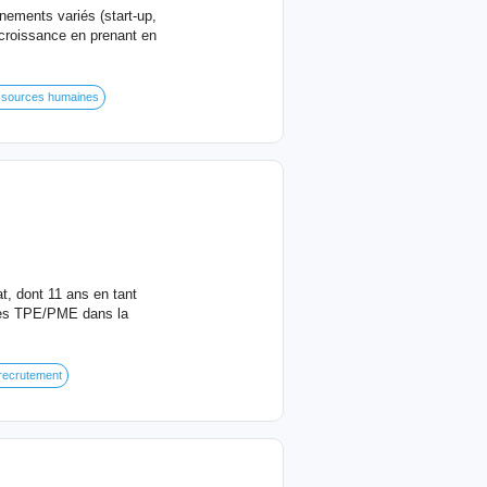
ements variés (start-up,
croissance en prenant en
sources humaines
t, dont 11 ans en tant
les TPE/PME dans la
 recrutement