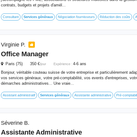
contrats, budgets et projets d'amél...
Consultant
Services
généraux
Négociation fournisseurs
Réduction des coûts
A
Virginie P.
Office Manager
Paris (75) 350 €
4-6 ans
/jour
Expérience :
Bonjour, véritable couteau suisse de votre entreprise et particulièrement ada
vos services généraux, votre pré-comptabilité, vos events d'entreprises, vot
démarches administratives... Une vraie...
Assistant administratif
Services
généraux
Assistante administrative
Pré-comptabili
Séverine B.
Assistante Administrative