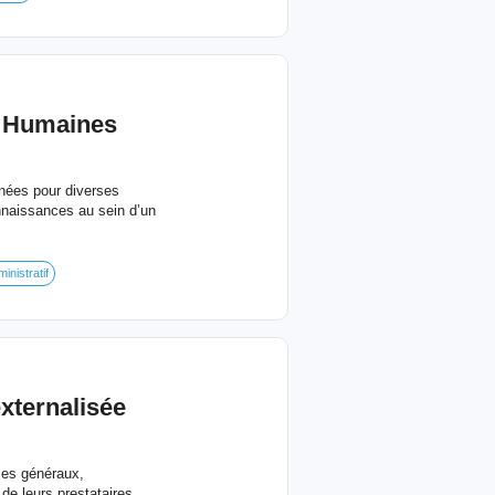
s Humaines
nées pour diverses
nnaissances au sein d’un
inistratif
xternalisée
ices généraux,
de leurs prestataires,