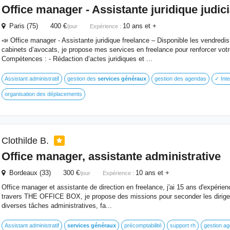
Office manager - Assistante juridique judici
Paris (75) 400 €
10 ans et +
/jour
Expérience :
📣 Office manager - Assistante juridique freelance – Disponible les vendredi
cabinets d’avocats, je propose mes services en freelance pour renforcer votr
Compétences : - Rédaction d’actes juridiques et ...
Assistant administratif
gestion des
services
généraux
gestion des agendas
✓ Inte
organisation des déplacements
Clothilde B.
Office manager, assistante administrative
Bordeaux (33) 300 €
10 ans et +
/jour
Expérience :
Office manager et assistante de direction en freelance, j'ai 15 ans d'expérie
travers THE OFFICE BOX, je propose des missions pour seconder les dirige
diverses tâches administratives, fa...
Assistant administratif
services
généraux
précomptabilité
support rh
gestion a