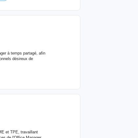
ager à temps partagé, afin
ionnels désireux de
E et TPE, travaillant
es de l'Office Manager.