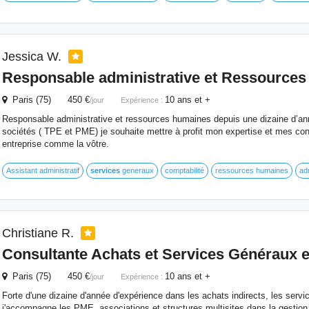
Jessica W.
Responsable administrative et Ressource
Paris (75) 450 €
10 ans et +
/jour
Expérience :
Responsable administrative et ressources humaines depuis une dizaine d’an
sociétés ( TPE et PME) je souhaite mettre à profit mon expertise et mes co
entreprise comme la vôtre.
Assistant administratif
services
generaux
comptabilité
ressources humaines
adm
Christiane R.
Consultante Achats et
Services
Généraux
e
Paris (75) 450 €
10 ans et +
/jour
Expérience :
Forte d'une dizaine d'année d'expérience dans les achats indirects, les serv
j'accompagne les PME, associations et structures multisites dans la gestion 