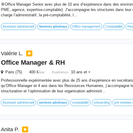
🎯Office Manager Senior avec plus de 10 ans d’expérience dans des environn
PME, agence, expertise-comptable). J'accompagne les structures dans leur 
charge l’administratif, la pré-comptabilité, l...
Assistant administratif
Services
généraux
Office management
Comptabilité
Res
Valérie L.
Office Manager & RH
Paris (75) 400 €
10 ans et +
/jour
Expérience :
Professionnelle expérimentée avec plus de 25 ans d’expérience en secrétaria
qu’Office Manager et 4 ans dans les Ressources Humaines, j’accompagne 
structuration et l’optimisation de leur organisation administr...
Assistant administratif
services
généraux
comptabilité
onboarding
pré-entetien
Anita P.