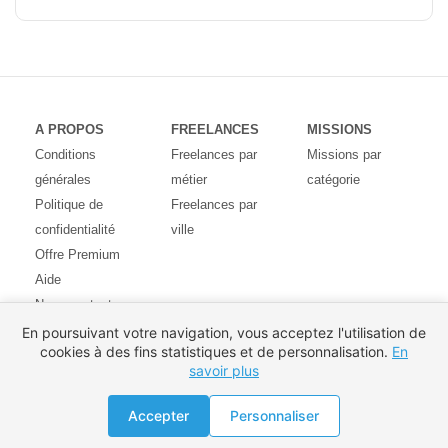
A PROPOS
FREELANCES
MISSIONS
Conditions
Freelances par
Missions par
générales
métier
catégorie
Politique de
Freelances par
confidentialité
ville
Offre Premium
Aide
Nous contacter
Avis des
En poursuivant votre navigation, vous acceptez l'utilisation de
cookies à des fins statistiques et de personnalisation.
En
utilisateurs
savoir plus
Partenaires
Pays
Proposer une mission
Accepter
Personnaliser