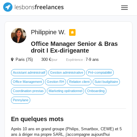
Toggle
navigat
Philippine W.
Office Manager Senior & Bras
droit I Ex-dirigeante
Paris (75) 300 €
7-9 ans
/jour
Expérience :
Assistant administratif
Gestion administrative
Pré-comptabilité
Office Management
Gestion RH
Relation client
Suivi budgétaire
Coordination prestas
Marketing opérationnel
Onboarding
Pennylane
En quelques mots
Après 10 ans en grand groupe (Philips, Smartbox, CEWE) et 5
ans à diriger ma propre SARL, j'accompagne aujourd'hui