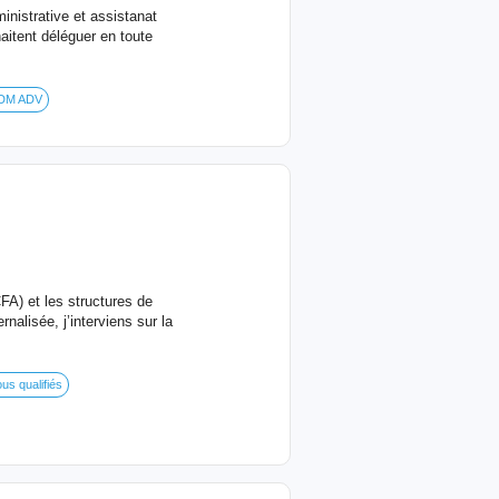
inistrative et assistanat
itent déléguer en toute
DM ADV
FA) et les structures de
nalisée, j’interviens sur la
us qualifiés