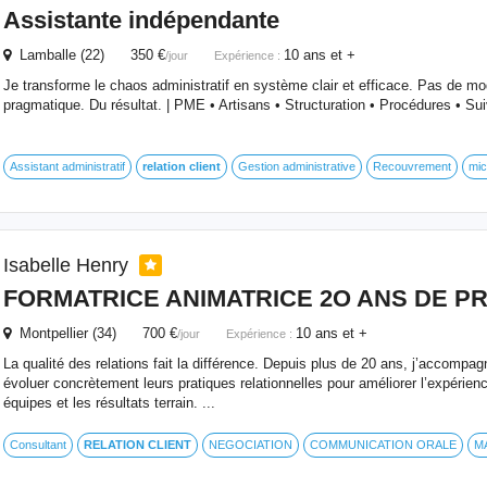
Assistante indépendante
Lamballe (22) 350 €
10 ans et +
/jour
Expérience :
Je transforme le chaos administratif en système clair et efficace. Pas de m
pragmatique. Du résultat. | PME • Artisans • Structuration • Procédures • Suiv
Assistant administratif
relation
client
Gestion administrative
Recouvrement
mic
Isabelle Henry
FORMATRICE ANIMATRICE 2O ANS DE P
Montpellier (34) 700 €
10 ans et +
/jour
Expérience :
La qualité des relations fait la différence. Depuis plus de 20 ans, j’accompagn
évoluer concrètement leurs pratiques relationnelles pour améliorer l’expérien
équipes et les résultats terrain. ...
Consultant
RELATION
CLIENT
NEGOCIATION
COMMUNICATION ORALE
M