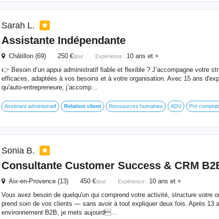
Sarah L.
Assistante Indépendante
Châtillon (69) 250 €
10 ans et +
/jour
Expérience :
👉 Besoin d’un appui administratif fiable et flexible ? J’accompagne votre st
efficaces, adaptées à vos besoins et à votre organisation. Avec 15 ans d'exp
qu'auto-entrepreneure, j’accomp...
Assistant administratif
Relation
client
Ressources humaines
ADV
Pré comptabi
Sonia B.
Consultante Customer Success & CRM B2
Aix-en-Provence (13) 450 €
10 ans et +
/jour
Expérience :
Vous avez besoin de quelqu'un qui comprend votre activité, structure votre 
prend soin de vos clients — sans avoir à tout expliquer deux fois. Après 13 
environnement B2B, je mets aujourd...