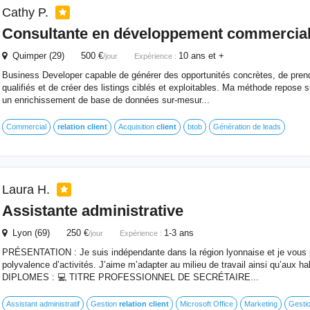
Cathy P.
Consultante en développement commercia
Quimper (29) 500 €
10 ans et +
/jour
Expérience :
Business Developer capable de générer des opportunités concrètes, de pren
qualifiés et de créer des listings ciblés et exploitables. Ma méthode repose su
un enrichissement de base de données sur-mesur...
Commercial
relation
client
Acquisition
client
btob
Génération de leads
Laura H.
Assistante administrative
Lyon (69) 250 €
1-3 ans
/jour
Expérience :
PRÉSENTATION : Je suis indépendante dans la région lyonnaise et je vous
polyvalence d’activités. J’aime m’adapter au milieu de travail ainsi qu’aux 
DIPLOMES : 💻 TITRE PROFESSIONNEL DE SECRÉTAIRE...
Assistant administratif
Gestion
relation
client
Microsoft Office
Marketing
Gestio