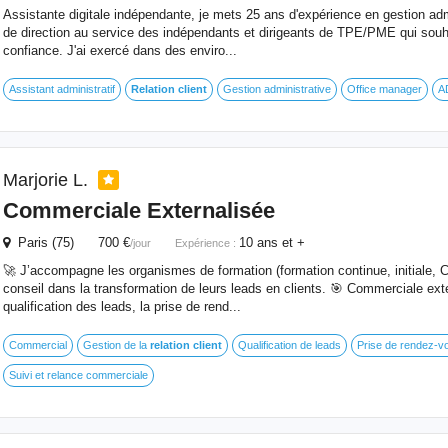
Assistante digitale indépendante, je mets 25 ans d'expérience en gestion adm
de direction au service des indépendants et dirigeants de TPE/PME qui souha
confiance. J'ai exercé dans des enviro...
Assistant administratif
Relation
client
Gestion administrative
Office manager
A
Marjorie L.
Commerciale Externalisée
Paris (75) 700 €
10 ans et +
/jour
Expérience :
🚀 J’accompagne les organismes de formation (formation continue, initiale, C
conseil dans la transformation de leurs leads en clients. 🎯 Commerciale exter
qualification des leads, la prise de rend...
Commercial
Gestion de la
relation
client
Qualification de leads
Prise de rendez-vo
Suivi et relance commerciale