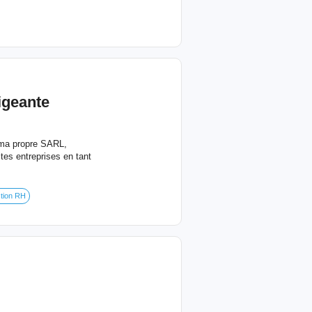
igeante
 ma propre SARL,
tes entreprises en tant
tion RH