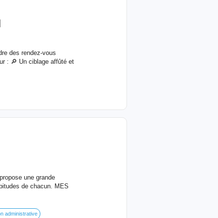
l
dre des rendez-vous
r : 🔎 Un ciblage affûté et
 propose une grande
habitudes de chacun. MES
n administrative