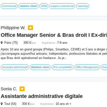
Commercial
relation
client
CRM
support commercial
reporting
Philippine W.
Office Manager Senior & Bras droit I Ex-dir
Paris (75) 300 €
7-9 ans
/jour
Expérience :
Après 10 ans en grand groupe (Philips, Smartbox, CEWE) et 5 ans à diriger
j'accompagne aujourd'hui artisans, indépendants, professions libérales et peti
que Bras droit opérationnel en freelance. Je pr...
Assistant administratif
Relation
client
Pré-comptabilité
Office Management
Ges
Sonia C.
Assistante administrative digitale
Toul (54) 300 €
10 ans et +
/jour
Expérience :