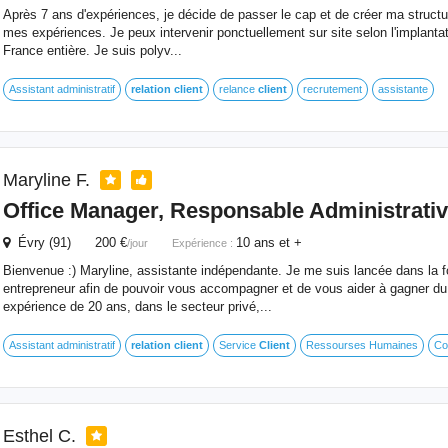
Après 7 ans d'expériences, je décide de passer le cap et de créer ma structure
mes expériences. Je peux intervenir ponctuellement sur site selon l'implantat
France entière. Je suis polyv...
Assistant administratif
relation
client
relance
client
recrutement
assistante
Maryline F.
Office Manager, Responsable Administrativ
Évry (91) 200 €
10 ans et +
/jour
Expérience :
Bienvenue :) Maryline, assistante indépendante. Je me suis lancée dans la fo
entrepreneur afin de pouvoir vous accompagner et de vous aider à gagner du 
expérience de 20 ans, dans le secteur privé,...
Assistant administratif
relation
client
Service
Client
Ressourses Humaines
Co
Esthel C.