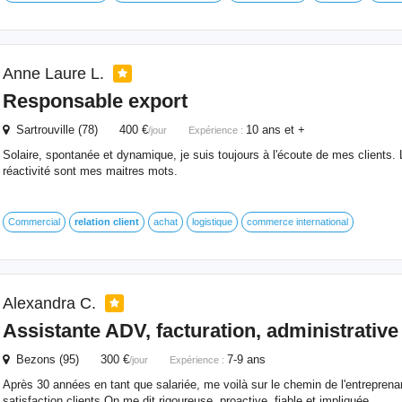
Anne Laure L.
Responsable export
Sartrouville (78) 400 €
10 ans et +
/jour
Expérience :
Solaire, spontanée et dynamique, je suis toujours à l'écoute de mes clients. L
réactivité sont mes maitres mots.
Commercial
relation
client
achat
logistique
commerce international
Alexandra C.
Assistante ADV, facturation, administrative
Bezons (95) 300 €
7-9 ans
/jour
Expérience :
Après 30 années en tant que salariée, me voilà sur le chemin de l'entreprenar
satisfaction clients On me dit rigoureuse, proactive, fiable et impliquée.