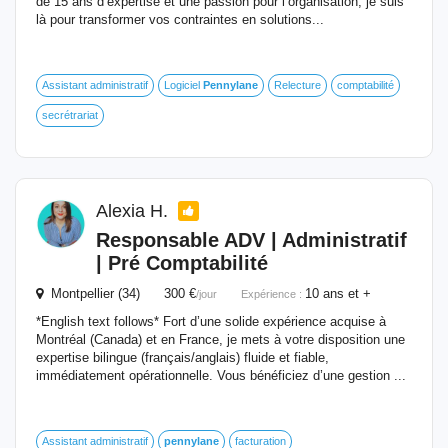
de 15 ans d’expertise et une passion pour l’organisation, je suis
là pour transformer vos contraintes en solutions...
Assistant administratif
Logiciel
Pennylane
Relecture
comptabilité
secrétrariat
Alexia H.
Responsable ADV | Administratif
| Pré Comptabilité
Montpellier (34) 300 €
10 ans et +
/jour
Expérience :
*English text follows* Fort d’une solide expérience acquise à
Montréal (Canada) et en France, je mets à votre disposition une
expertise bilingue (français/anglais) fluide et fiable,
immédiatement opérationnelle. Vous bénéficiez d’une gestion ...
Assistant administratif
pennylane
facturation