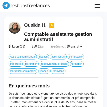
Toggle
navigat
Oualida H.
Comptable assistante gestion
administratif
Lyon (69) 250 €
10 ans et +
/jour
Expérience :
Assistant administratif
gestion
administratif
comptabilité
trésorerie
facturation
recouvrement créance
formation
marketing-commercial
finance
Pennylane
En quelques mots
Je suis free-lance et je viens aux services des entreprises dans
le domaine administratif, gestion commercial et pré-comptable.
En effet, mon expérience depuis plus de 15 ans, dans le métier
de la comptabilité, et dans diverses activités, m’a permis