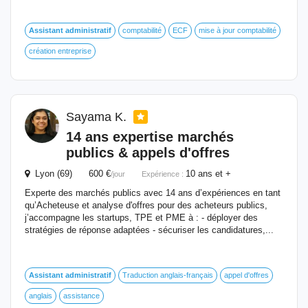
Assistant
administratif
comptabilité
ECF
mise à jour comptabilité
création entreprise
Sayama K.
14 ans expertise marchés
publics & appels d'offres
Lyon (69) 600 €
10 ans et +
/jour
Expérience :
Experte des marchés publics avec 14 ans d’expériences en tant
qu’Acheteuse et analyse d'offres pour des acheteurs publics,
j’accompagne les startups, TPE et PME à : - déployer des
stratégies de réponse adaptées - sécuriser les candidatures,...
Assistant
administratif
Traduction anglais-français
appel d'offres
anglais
assistance