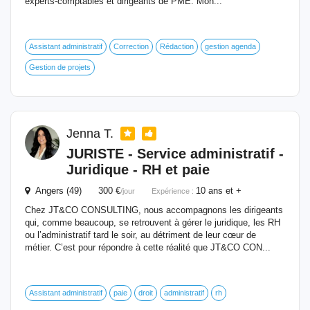
experts-comptables et dirigeants de PME. Mon...
Assistant administratif
Correction
Rédaction
gestion agenda
Gestion de projets
Jenna T.
JURISTE - Service administratif -
Juridique - RH et paie
Angers (49) 300 €
10 ans et +
/jour
Expérience :
Chez JT&CO CONSULTING, nous accompagnons les dirigeants
qui, comme beaucoup, se retrouvent à gérer le juridique, les RH
ou l’administratif tard le soir, au détriment de leur cœur de
métier. C’est pour répondre à cette réalité que JT&CO CON...
Assistant administratif
paie
droit
administratif
rh