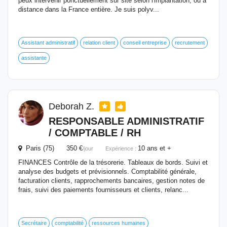
peux intervenir ponctuellement sur site selon l'implantation, ou à
distance dans la France entière. Je suis polyv...
Assistant administratif
relation client
conseil entreprise
recrutement
assistante
Deborah Z.
RESPONSABLE ADMINISTRATIF
/ COMPTABLE / RH
Paris (75) 350 €
10 ans et +
/jour
Expérience :
FINANCES Contrôle de la trésorerie. Tableaux de bords. Suivi et
analyse des budgets et prévisionnels. Comptabilité générale,
facturation clients, rapprochements bancaires, gestion notes de
frais, suivi des paiements fournisseurs et clients, relanc...
Secrétaire
comptabilité
ressources humaines