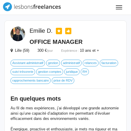
Toggle
navigat
Emilie D.
OFFICE MANAGER
Lille (59) 300 €
10 ans et +
/jour
Expérience :
Assistant administratif
gestion
administratif
relances
facturation
suivi trésorerie
gestion comptes
juridique
RH
rapprochements bancaire
prise de RDV
En quelques mots
Au fil de mes expériences, j’ai développé une grande autonomie
ainsi qu’une capacité d’adaptation me permettant d’évoluer
efficacement dans des environnements variés.
Énergique, proactive et enthousiaste, je mets ma rigueur et ma