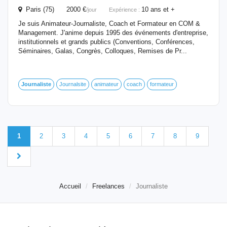
Paris (75) 2000 €
10 ans et +
/jour
Expérience :
Je suis Animateur-Journaliste, Coach et Formateur en COM &
Management. J'anime depuis 1995 des événements d'entreprise,
institutionnels et grands publics (Conventions, Conférences,
Séminaires, Galas, Congrès, Colloques, Remises de Pr...
Journaliste
Journalsite
animateur
coach
formateur
1
2
3
4
5
6
7
8
9
Accueil
Freelances
Journaliste