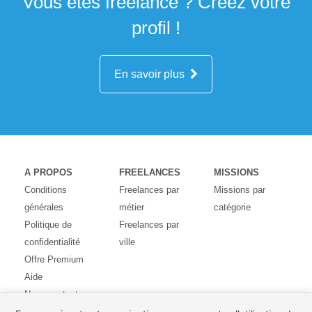
Vous êtes freelance ? Créez votre
profil !
En savoir plus
A PROPOS
FREELANCES
MISSIONS
Conditions
Freelances par
Missions par
générales
métier
catégorie
Politique de
Freelances par
confidentialité
ville
Offre Premium
Aide
Nous contacter
Avis des