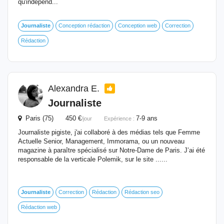
qu'indépend...
Journaliste
Conception rédaction
Conception web
Correction
Rédaction
Alexandra E.
Journaliste
Paris (75) 450 €
7-9 ans
/jour
Expérience :
Journaliste pigiste, j'ai collaboré à des médias tels que Femme
Actuelle Senior, Management, Immorama, ou un nouveau
magazine à paraître spécialisé sur Notre-Dame de Paris. J’ai été
responsable de la verticale Polemik, sur le site ......
Journaliste
Correction
Rédaction
Rédaction seo
Rédaction web