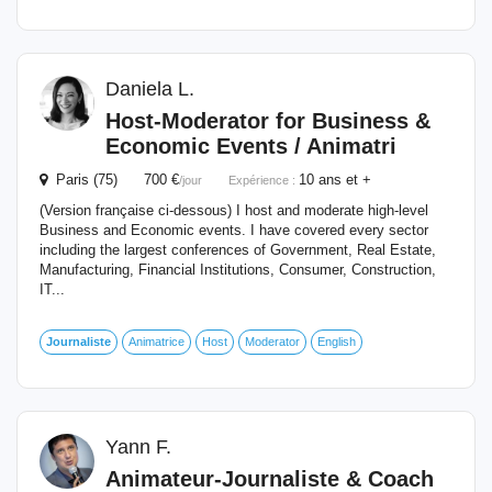
Daniela L.
Host-Moderator for Business &
Economic Events / Animatri
Paris (75) 700 €
10 ans et +
/jour
Expérience :
(Version française ci-dessous) I host and moderate high-level
Business and Economic events. I have covered every sector
including the largest conferences of Government, Real Estate,
Manufacturing, Financial Institutions, Consumer, Construction,
IT...
Journaliste
Animatrice
Host
Moderator
English
Yann F.
Animateur-
Journaliste
& Coach