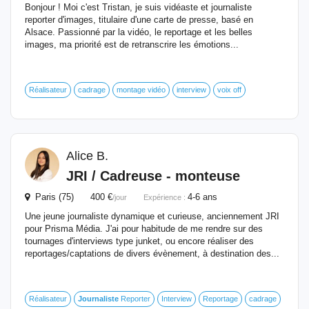
Bonjour ! Moi c'est Tristan, je suis vidéaste et journaliste
reporter d'images, titulaire d'une carte de presse, basé en
Alsace. Passionné par la vidéo, le reportage et les belles
images, ma priorité est de retranscrire les émotions...
Réalisateur
cadrage
montage vidéo
interview
voix off
Alice B.
JRI / Cadreuse - monteuse
Paris (75) 400 €
4-6 ans
/jour
Expérience :
Une jeune journaliste dynamique et curieuse, anciennement JRI
pour Prisma Média. J'ai pour habitude de me rendre sur des
tournages d'interviews type junket, ou encore réaliser des
reportages/captations de divers évènement, à destination des...
Réalisateur
Journaliste
Reporter
Interview
Reportage
cadrage