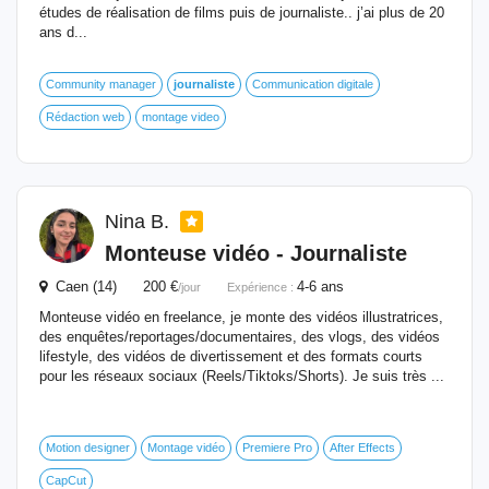
études de réalisation de films puis de journaliste.. j’ai plus de 20
ans d...
Community manager
journaliste
Communication digitale
Rédaction web
montage video
Nina B.
Monteuse vidéo -
Journaliste
Caen (14) 200 €
4-6 ans
/jour
Expérience :
Monteuse vidéo en freelance, je monte des vidéos illustratrices,
des enquêtes/reportages/documentaires, des vlogs, des vidéos
lifestyle, des vidéos de divertissement et des formats courts
pour les réseaux sociaux (Reels/Tiktoks/Shorts). Je suis très ...
Motion designer
Montage vidéo
Premiere Pro
After Effects
CapCut