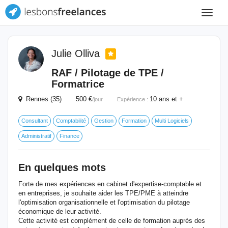
Toggle
navigat
Julie Olliva
RAF / Pilotage de TPE /
Formatrice
Rennes (35) 500 €
10 ans et +
/jour
Expérience :
Consultant
Comptabilité
Gestion
Formation
Multi Logiciels
Administratif
Finance
En quelques mots
Forte de mes expériences en cabinet d'expertise-comptable et
en entreprises, je souhaite aider les TPE/PME à atteindre
l'optimisation organisationnelle et l'optimisation du pilotage
économique de leur activité.
Cette activité est complément de celle de formation auprès des