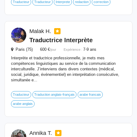
Traducteur
Traducteur
Interprete
redaction
correction
Malak H.
Traductrice
Interprète
Paris (75) 600 €
7-9 ans
/jour
Expérience :
Interprète et traductrice professionnelle, je mets mes
compétences linguistiques au service de la communication
interculturelle. J’interviens dans divers contextes (médical,
social, juridique, événementiel) en interprétation consécutive,
simultanée e...
Traducteur
Traduction anglais-français
arabe francais
arabe anglais
Annika T.