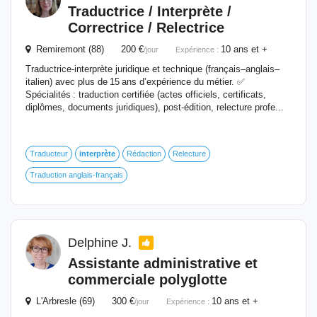
Traductrice /
Interprète
/
Correctrice / Relectrice
Remiremont (88) 200 €
10 ans et +
/jour
Expérience :
Traductrice‑interprète juridique et technique (français–anglais–
italien) avec plus de 15 ans d’expérience du métier. ✅
Spécialités : traduction certifiée (actes officiels, certificats,
diplômes, documents juridiques), post‑édition, relecture profe...
Traducteur
interprète
Rédaction
Relecture
Traduction anglais-français
Delphine J.
Assistante administrative et
commerciale polyglotte
L'Arbresle (69) 300 €
10 ans et +
/jour
Expérience :