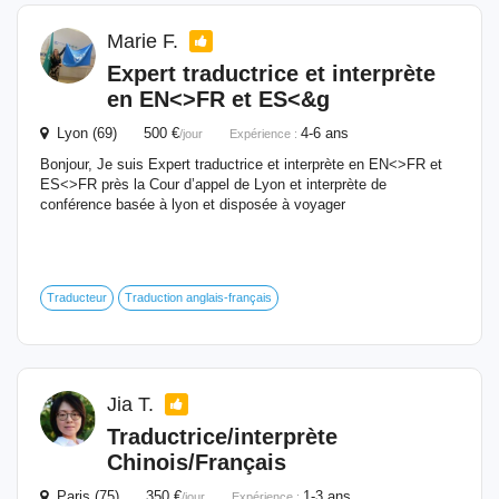
Marie F.
Expert traductrice et
interprète
en EN<>FR et ES<&g
Lyon (69) 500 €
4-6 ans
/jour
Expérience :
Bonjour, Je suis Expert traductrice et interprète en EN<>FR et
ES<>FR près la Cour d’appel de Lyon et interprète de
conférence basée à lyon et disposée à voyager
Traducteur
Traduction anglais-français
Jia T.
Traductrice/
interprète
Chinois/Français
Paris (75) 350 €
1-3 ans
/jour
Expérience :