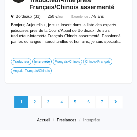
Traducteur-
interprète
Français/Chinois assermenté
Bordeaux (33) 250 €
7-9 ans
/jour
Expérience :
Bonjour, Aujourd'hui, je suis inscrit dans la liste des experts
judiciaires près de la Cour d'Appel de Bordeaux. Je suis
traducteur-interprète Français Chinois assermenté. Passionné
par les échanges interculturelles et humains, je suis spéciali...
Traducteur
Interprète
Français-Chinois
Chinois-Français
Anglais-Français/Chinois
1
2
3
4
5
6
7
Accueil
Freelances
Interprète