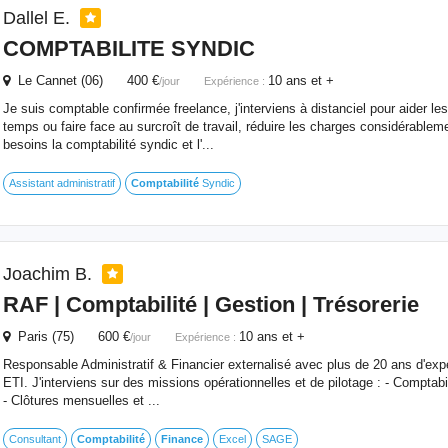
Dallel E.
COMPTABILITE SYNDIC
Le Cannet (06) 400 €
10 ans et +
/jour
Expérience :
Je suis comptable confirmée freelance, j'interviens à distanciel pour aider le
temps ou faire face au surcroît de travail, réduire les charges considérableme
besoins la comptabilité syndic et l'...
Assistant administratif
Comptabilité
Syndic
Joachim B.
RAF |
Comptabilité
| Gestion | Trésorerie
Paris (75) 600 €
10 ans et +
/jour
Expérience :
Responsable Administratif & Financier externalisé avec plus de 20 ans d'ex
ETI. J'interviens sur des missions opérationnelles et de pilotage : - Comptabi
- Clôtures mensuelles et ...
Consultant
Comptabilité
Finance
Excel
SAGE