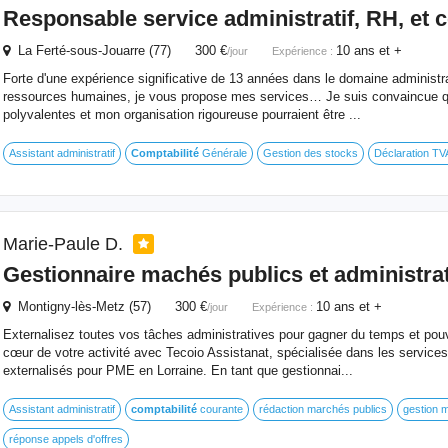
Responsable service administratif, RH,
et
c
La Ferté-sous-Jouarre (77) 300 €
10 ans et +
/jour
Expérience :
Forte d'une expérience significative de 13 années dans le domaine administra
ressources humaines, je vous propose mes services… Je suis convaincue
polyvalentes et mon organisation rigoureuse pourraient être ...
Assistant administratif
Comptabilité
Générale
Gestion des stocks
Déclaration T
Marie-Paule D.
Gestionnaire machés publics
et
administrat
Montigny-lès-Metz (57) 300 €
10 ans et +
/jour
Expérience :
Externalisez toutes vos tâches administratives pour gagner du temps et pouvo
cœur de votre activité avec Tecoio Assistanat, spécialisée dans les services
externalisés pour PME en Lorraine. En tant que gestionnai...
Assistant administratif
comptabilité
courante
rédaction marchés publics
gestion 
réponse appels d'offres