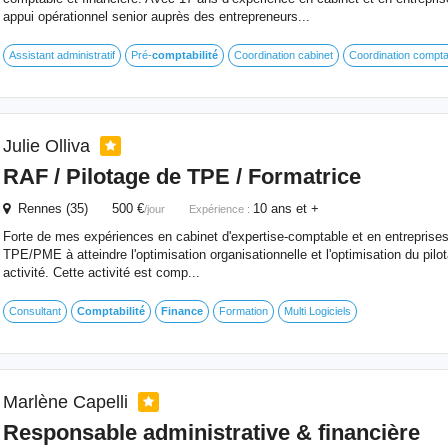
appui opérationnel senior auprès des entrepreneurs...
Assistant administratif
Pré-
comptabilité
Coordination cabinet
Coordination compta
Julie Olliva
RAF / Pilotage de TPE / Formatrice
Rennes (35) 500 €
10 ans et +
/jour
Expérience :
Forte de mes expériences en cabinet d'expertise-comptable et en entreprises,
TPE/PME à atteindre l'optimisation organisationnelle et l'optimisation du pil
activité. Cette activité est comp...
Consultant
Comptabilité
Finance
Formation
Multi Logiciels
Marlène Capelli
Responsable administrative & financière