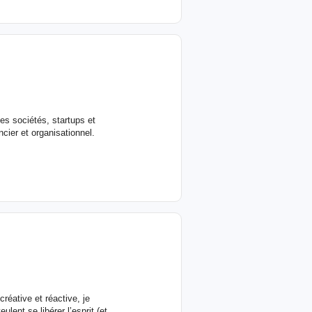
s sociétés, startups et
ncier et organisationnel.
 Organisée, créative et réactive, je
ent se libérer l’esprit (et