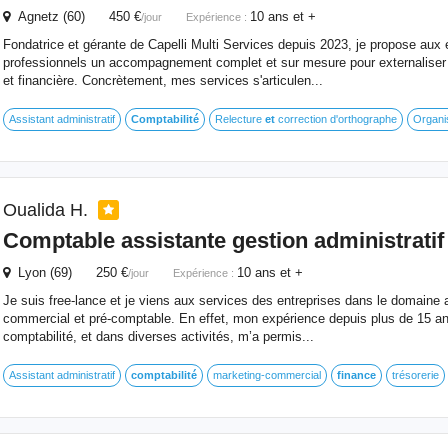
Agnetz (60) 450 €
10 ans et +
/jour
Expérience :
Fondatrice et gérante de Capelli Multi Services depuis 2023, je propose aux 
professionnels un accompagnement complet et sur mesure pour externaliser l
et financière. Concrètement, mes services s'articulen...
Assistant administratif
Comptabilité
Relecture
et
correction d'orthographe
Organi
Oualida H.
Comptable assistante gestion administratif
Lyon (69) 250 €
10 ans et +
/jour
Expérience :
Je suis free-lance et je viens aux services des entreprises dans le domaine a
commercial et pré-comptable. En effet, mon expérience depuis plus de 15 ans
comptabilité, et dans diverses activités, m’a permis...
Assistant administratif
comptabilité
marketing-commercial
finance
trésorerie