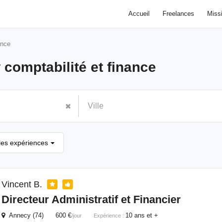
Accueil
Freelances
Miss
ance
r
comptabilité et finance
les expériences
Vincent B.
Directeur Administratif
et
Financier
Annecy (74) 600 €
10 ans et +
/jour
Expérience :