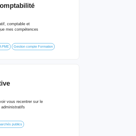
omptabilité
tif, comptable et
 que mes compétences
VA PME
Gestion compte Formation
ive
ir vous recentrer sur le
 administratifs
marchés publics