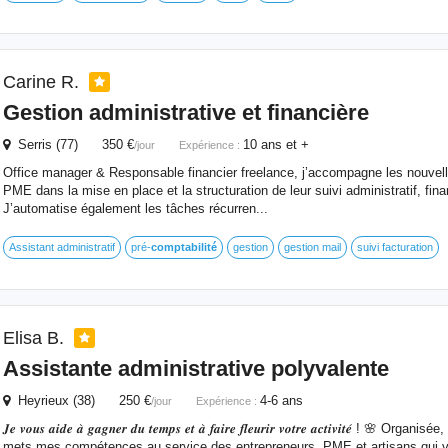
Carine R.
Gestion administrative
et
financière
Serris (77) 350 €
10 ans et +
/jour
Expérience :
Office manager & Responsable financier freelance, j’accompagne les nouvelle
PME dans la mise en place et la structuration de leur suivi administratif, fina
J’automatise également les tâches récurren...
Assistant administratif
pré-
comptabilité
gestion
gestion mail
suivi facturation
Elisa B.
Assistante administrative polyvalente
Heyrieux (38) 250 €
4-6 ans
/jour
Expérience :
𝑱𝒆 𝒗𝒐𝒖𝒔 𝒂𝒊𝒅𝒆 𝒂̀ 𝒈𝒂𝒈𝒏𝒆𝒓 𝒅𝒖 𝒕𝒆𝒎𝒑𝒔 𝒆𝒕 𝒂̀ 𝒇𝒂𝒊𝒓𝒆 𝒇𝒍𝒆𝒖𝒓𝒊𝒓 𝒗𝒐𝒕𝒓𝒆 𝒂𝒄𝒕𝒊𝒗𝒊𝒕𝒆́ ! 🌸
mets mes compétences au service des entrepreneurs, PME et artisans qui veul