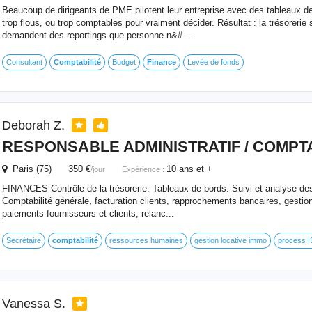
Beaucoup de dirigeants de PME pilotent leur entreprise avec des tableaux de b
trop flous, ou trop comptables pour vraiment décider. Résultat : la trésorerie
demandent des reportings que personne n&#...
Consultant
Comptabilité
Budget
Finance
Levée de fonds
Deborah Z.
RESPONSABLE ADMINISTRATIF / COMPTA
Paris (75) 350 €
10 ans et +
/jour
Expérience :
FINANCES Contrôle de la trésorerie. Tableaux de bords. Suivi et analyse des
Comptabilité générale, facturation clients, rapprochements bancaires, gestion
paiements fournisseurs et clients, relanc...
Secrétaire
comptabilité
ressources humaines
gestion locative immo
process 
Vanessa S.