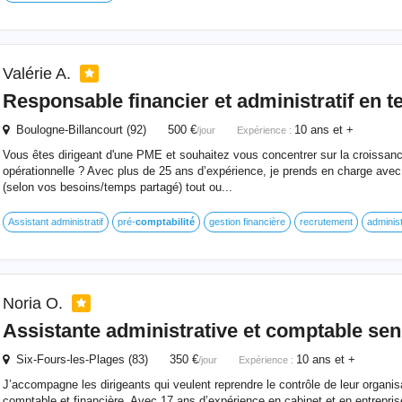
Valérie A.
Responsable financier
et
administratif en 
Boulogne-Billancourt (92) 500 €
10 ans et +
/jour
Expérience :
Vous êtes dirigeant d'une PME et souhaitez vous concentrer sur la croissance
opérationnelle ? Avec plus de 25 ans d’expérience, je prends en charge avec 
(selon vos besoins/temps partagé) tout ou...
Assistant administratif
pré-
comptabilité
gestion financière
recrutement
administ
Noria O.
Assistante administrative
et
comptable sen
Six-Fours-les-Plages (83) 350 €
10 ans et +
/jour
Expérience :
J’accompagne les dirigeants qui veulent reprendre le contrôle de leur organis
comptable et financière. Avec 17 ans d’expérience en cabinet et en entrepris