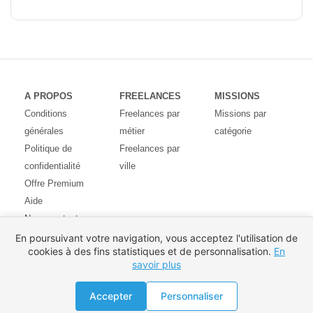
A PROPOS
FREELANCES
MISSIONS
Conditions
Freelances par
Missions par
générales
métier
catégorie
Politique de
Freelances par
confidentialité
ville
Offre Premium
Aide
Nous contacter
Avis des
En poursuivant votre navigation, vous acceptez l'utilisation de
cookies à des fins statistiques et de personnalisation.
En
utilisateurs
savoir plus
Partenaires
Pays
Proposer une mission
Accepter
Personnaliser