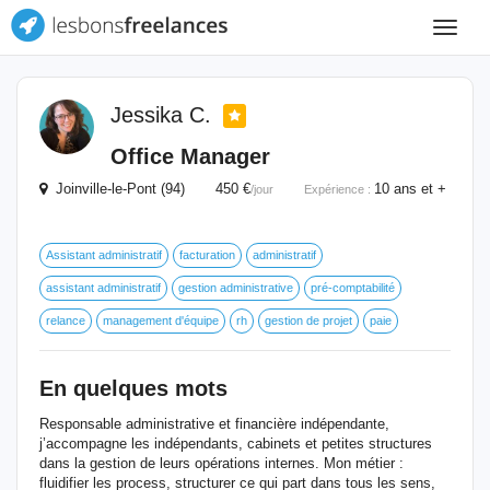
Toggle
navigat
Jessika C.
Office Manager
Joinville-le-Pont (94) 450 €
10 ans et +
/jour
Expérience :
Assistant administratif
facturation
administratif
assistant administratif
gestion administrative
pré-comptabilité
relance
management d'équipe
rh
gestion de projet
paie
En quelques mots
Responsable administrative et financière indépendante,
j’accompagne les indépendants, cabinets et petites structures
dans la gestion de leurs opérations internes. Mon métier :
fluidifier les process, structurer ce qui part dans tous les sens,