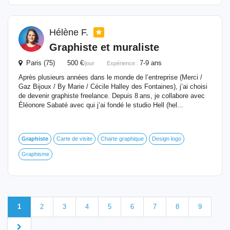
Hélène F.
Graphiste
et muraliste
Paris (75) 500 €
7-9 ans
/jour
Expérience :
Après plusieurs années dans le monde de l’entreprise (Merci /
Gaz Bijoux / By Marie / Cécile Halley des Fontaines), j’ai choisi
de devenir graphiste freelance. Depuis 8 ans, je collabore avec
Éléonore Sabaté avec qui j’ai fondé le studio Hell (hel...
Graphiste
Carte de visite
Charte graphique
Design logo
Graphisme
1
2
3
4
5
6
7
8
9