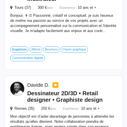
Tours (37) 300 €
10 ans et +
/jour
Expérience :
Bonjour, 👨‍🎨 Passionné, créatif et conceptuel, je suis heureux
de mettre ma passion au service de vos projets avec un
accompagnement personnalisé sur la communication et l'identité
visuelle. Je m'adapte facilement aux enjeux et aux contr...
Graphiste
Affiche
Brochure
Charte graphique
Communication digitale
Davide D.
Dessinateur 2D/3D • Retail
designer •
Graphiste
design
Rennes (35) 250 €
10 ans et +
/jour
Expérience :
Mon objectif est d’aider davantage de personnes à atteindre les
résultats qu’elles désirent. Notre collaboration prendra de
nombreuses formes, mais restera simple dans son essence.