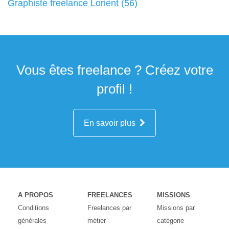
Graphiste freelance Lorient (56)
Vous êtes freelance ? Créez votre
profil !
En savoir plus
A PROPOS
FREELANCES
MISSIONS
Conditions
Freelances par
Missions par
générales
métier
catégorie