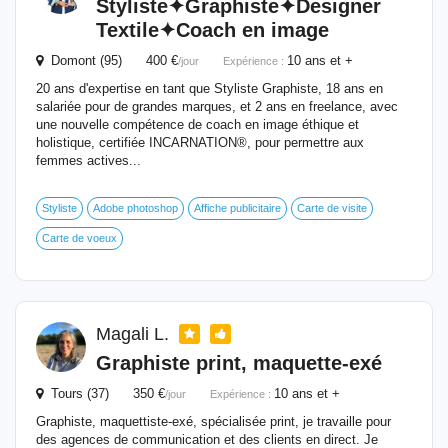
Styliste✦Graphiste✦Designer
Textile✦Coach en image
Domont (95) 400 €
10 ans et +
/jour
Expérience :
20 ans d'expertise en tant que Styliste Graphiste, 18 ans en
salariée pour de grandes marques, et 2 ans en freelance, avec
une nouvelle compétence de coach en image éthique et
holistique, certifiée INCARNATION®, pour permettre aux
femmes actives...
Styliste
Adobe photoshop
Affiche publicitaire
Carte de visite
Carte de voeux
Magali L.
Graphiste
print, maquette-exé
Tours (37) 350 €
10 ans et +
/jour
Expérience :
Graphiste, maquettiste-exé, spécialisée print, je travaille pour
des agences de communication et des clients en direct. Je