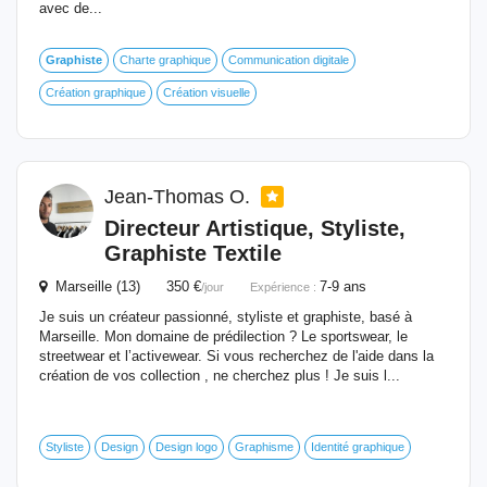
avec de...
Graphiste
Charte graphique
Communication digitale
Création graphique
Création visuelle
Jean-Thomas O.
Directeur Artistique, Styliste,
Graphiste
Textile
Marseille (13) 350 €
7-9 ans
/jour
Expérience :
Je suis un créateur passionné, styliste et graphiste, basé à
Marseille. Mon domaine de prédilection ? Le sportswear, le
streetwear et l’activewear. Si vous recherchez de l'aide dans la
création de vos collection , ne cherchez plus ! Je suis l...
Styliste
Design
Design logo
Graphisme
Identité graphique