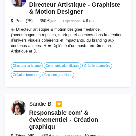
Directeur Artistique -
Graphiste
& Motion Designer
Paris (75) 350 €
4-6 ans
/jour
Expérience :
🎯 Directeur artistique & motion designer freelance,
j’accompagne entreprises, startups et agences dans la création
d’univers visuels cohérents et impactants, du branding aux
contenus animés. 👨‍🎓 Diplômé d’un master en Direction
Artistique et D...
Directeur artistique
Communication digitale
Création bannière
Création brochure
Création graphique
Sandie B.
Responsable com' &
évènementiel - Création
graphiqu
Trinay (45) 450 €
10 ans et +