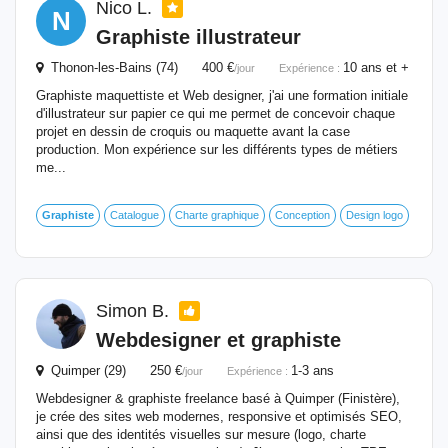
Nico L.
N
Graphiste
illustrateur
Thonon-les-Bains (74) 400 €
10 ans et +
/jour
Expérience :
Graphiste maquettiste et Web designer, j'ai une formation initiale
d'illustrateur sur papier ce qui me permet de concevoir chaque
projet en dessin de croquis ou maquette avant la case
production. Mon expérience sur les différents types de métiers
me...
Graphiste
Catalogue
Charte graphique
Conception
Design logo
Simon B.
Webdesigner et
graphiste
Quimper (29) 250 €
1-3 ans
/jour
Expérience :
Webdesigner & graphiste freelance basé à Quimper (Finistère),
je crée des sites web modernes, responsive et optimisés SEO,
ainsi que des identités visuelles sur mesure (logo, charte