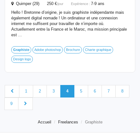
Quimper (29) 250 €
7-9 ans
/jour
Expérience :
Hello ! Bretonne d’origine, je suis graphiste indépendante mais
également digital nomade ! Un ordinateur et une connexion
internet me suffisent pour travailler de n’importe où.
Actuellement entre la France et le Maroc, ma mission principale
est ...
Graphiste
Adobe photoshop
Brochure
Charte graphique
Design logo
1
2
3
4
5
6
7
8
9
Accueil
Freelances
Graphiste