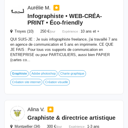
Aurélie M.
Infographiste • WEB-CRÉA-
PRINT • Éco-friendly
Troyes (10) 250 €
10 ans et +
/jour
Expérience :
QUI SUIS-JE : Je suis infographiste freelance, j'ai travaillé 7 ans
en agence de communication et 5 ans en imprimerie. CE QUE
JE FAIS : Pour tous vos supports de communication en
ENTREPRISE ou pour PARTICULIERS, aussi bien PAPIER
(cartes co...
Graphiste
Adobe photoshop
Charte graphique
Création site internet
Création visuelle
Alina V.
Graphiste
& directrice artistique
Montpellier (34) 300 €
1-3 ans
/jour
Expérience :