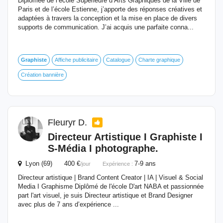
Diplômée de l’école Supérieure d’Arts Graphiques de la Ville de
Paris et de l’école Estienne, j’apporte des réponses créatives et
adaptées à travers la conception et la mise en place de divers
supports de communication. J’ai acquis une parfaite conna...
Graphiste
Affiche publicitaire
Catalogue
Charte graphique
Création bannière
Fleuryr D.
Directeur Artistique I
Graphiste
I
S-Média I photographe.
Lyon (69) 400 €
7-9 ans
/jour
Expérience :
Directeur artistique | Brand Content Creator | IA | Visuel & Social
Media I Graphisme Diplômé de l'école D'art NABA et passionnée
part l'art visuel, je suis Directeur artistique et Brand Designer
avec plus de 7 ans d’expérience ...