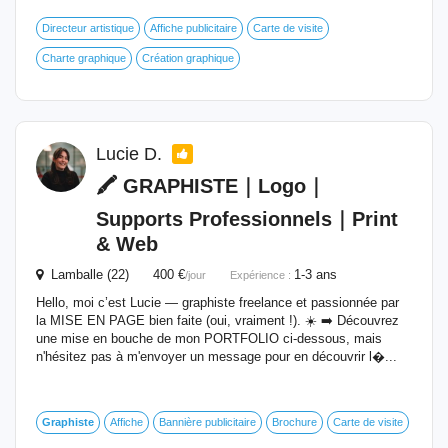
Directeur artistique
Affiche publicitaire
Carte de visite
Charte graphique
Création graphique
Lucie D.
🖍️ GRAPHISTE｜Logo｜
Supports Professionnels｜Print
& Web
Lamballe (22) 400 €
1-3 ans
/jour
Expérience :
Hello, moi c’est Lucie — graphiste freelance et passionnée par
la MISE EN PAGE bien faite (oui, vraiment !). ☀️ ➡️ Découvrez
une mise en bouche de mon PORTFOLIO ci-dessous, mais
n'hésitez pas à m'envoyer un message pour en découvrir l�...
Graphiste
Affiche
Bannière publicitaire
Brochure
Carte de visite