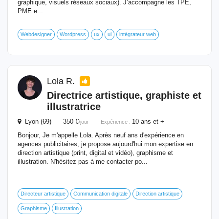
graphique, visuels réseaux sociaux). J’accompagne les TPE,
PME e...
Webdesigner
Wordpress
ux
ui
intégrateur web
Lola R.
Directrice artistique,
graphiste
et
illustratrice
Lyon (69) 350 €
10 ans et +
/jour
Expérience :
Bonjour, Je m'appelle Lola. Après neuf ans d'expérience en
agences publicitaires, je propose aujourd'hui mon expertise en
direction artistique (print, digital et vidéo), graphisme et
illustration. N'hésitez pas à me contacter po...
Directeur artistique
Communication digitale
Direction artistique
Graphisme
Illustration