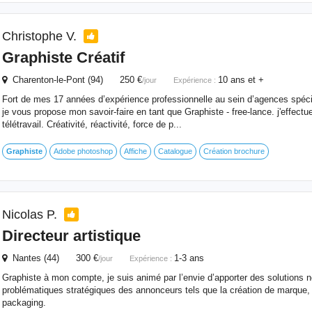
Christophe V.
Graphiste
Créatif
Charenton-le-Pont (94) 250 €
10 ans et +
/jour
Expérience :
Fort de mes 17 années d’expérience professionnelle au sein d’agences spéci
je vous propose mon savoir-faire en tant que Graphiste - free-lance. j'effec
télétravail. Créativité, réactivité, force de p...
Graphiste
Adobe photoshop
Affiche
Catalogue
Création brochure
Nicolas P.
Directeur artistique
Nantes (44) 300 €
1-3 ans
/jour
Expérience :
Graphiste à mon compte, je suis animé par l’envie d’apporter des solutions n
problématiques stratégiques des annonceurs tels que la création de marque,
packaging.