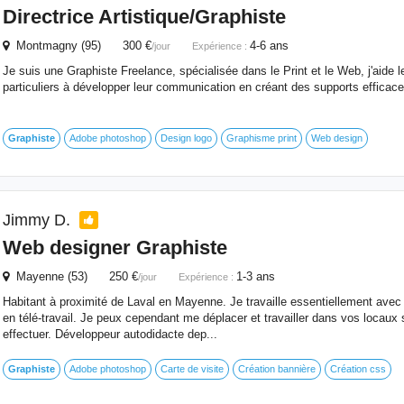
Directrice Artistique/
Graphiste
Montmagny (95) 300 €
4-6 ans
/jour
Expérience :
Je suis une Graphiste Freelance, spécialisée dans le Print et le Web, j'aide l
particuliers à développer leur communication en créant des supports efficace
Graphiste
Adobe photoshop
Design logo
Graphisme print
Web design
Jimmy D.
Web designer
Graphiste
Mayenne (53) 250 €
1-3 ans
/jour
Expérience :
Habitant à proximité de Laval en Mayenne. Je travaille essentiellement ave
en télé-travail. Je peux cependant me déplacer et travailler dans vos locaux s
effectuer. Développeur autodidacte dep...
Graphiste
Adobe photoshop
Carte de visite
Création bannière
Création css