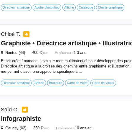
Directeur artistique
Adobe photoshop
Affiche
Catalogue
Charte graphique
Chloé T.
Graphiste
• Directrice artistique • Illustratri
Nantes (44) 400 €
1-3 ans
/jour
Expérience :
Esprit créatif nomade, j’exploite mon multipotentiel pour développer des proj
Directrice artistique à la croisée des chemins entre graphisme et illustration. 
me permet d’avoir une approche spécifique à ...
Directeur artistique
Affiche
Brochure
Carte de visite
Carte de voeux
Saïd G.
Infographiste
Gauchy (02) 350 €
10 ans et +
/jour
Expérience :