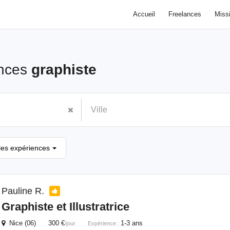
Accueil
Freelances
Miss
ances
graphiste
les expériences
Pauline R.
Graphiste
et Illustratrice
Nice (06) 300 €
1-3 ans
/jour
Expérience :