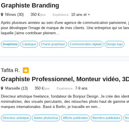
Graphiste
Branding
Nîmes (30) 350 €
10 ans et +
/jour
Expérience :
Après plusieurs années au sein d'une agence de communication parisienne, je
pour développer l'image de marque de mes clients. Une entreprise qui se lan
laquelle j'aime contribuer pleinem...
Graphiste
Catalogue
Charte graphique
Communication digitale
Design logo
Tafita R.
Graphiste
Professionnel, Monteur vidéo, 3D
Marseille (13) 350 €
7-9 ans
/jour
Expérience :
Directeur artistique freelance, fondateur de Bonjour Design. Je crée des ident
minimalistes, des visuels percutants, des retouches photo haut de gamme e
marques internationales. Basé à Berlin, je travaille en rem...
Directeur artistique
Adobe photoshop
Affiche publicitaire
Bannière publicitaire
Br