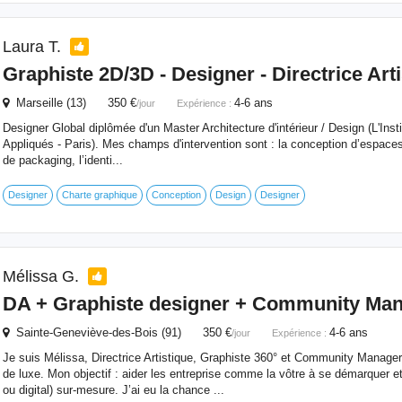
Laura T.
Graphiste
2D/3D - Designer - Directrice Art
Marseille (13) 350 €
4-6 ans
/jour
Expérience :
Designer Global diplômée d'un Master Architecture d'intérieur / Design (L'Inst
Appliqués - Paris). Mes champs d'intervention sont : la conception d’espaces,
de packaging, l’identi...
Designer
Charte graphique
Conception
Design
Designer
Mélissa G.
DA +
Graphiste
designer + Community Man
Sainte-Geneviève-des-Bois (91) 350 €
4-6 ans
/jour
Expérience :
Je suis Mélissa, Directrice Artistique, Graphiste 360° et Community Manager
de luxe. Mon objectif : aider les entreprise comme la vôtre à se démarquer et 
ou digital) sur-mesure. J’ai eu la chance ...