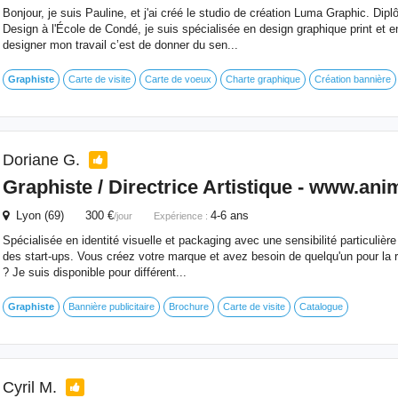
Bonjour, je suis Pauline, et j'ai créé le studio de création Luma Graphic. Di
Design à l'École de Condé, je suis spécialisée en design graphique print et en
designer mon travail c’est de donner du sen...
Graphiste
Carte de visite
Carte de voeux
Charte graphique
Création bannière
Doriane G.
Graphiste
/ Directrice Artistique - www.anim
Lyon (69) 300 €
4-6 ans
/jour
Expérience :
Spécialisée en identité visuelle et packaging avec une sensibilité particulière 
des start-ups. Vous créez votre marque et avez besoin de quelqu'un pour la ré
? Je suis disponible pour différent...
Graphiste
Bannière publicitaire
Brochure
Carte de visite
Catalogue
Cyril M.