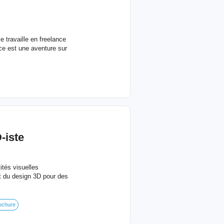
 travaille en freelance
ce est une aventure sur
-iste
ités visuelles
t du design 3D pour des
ochure