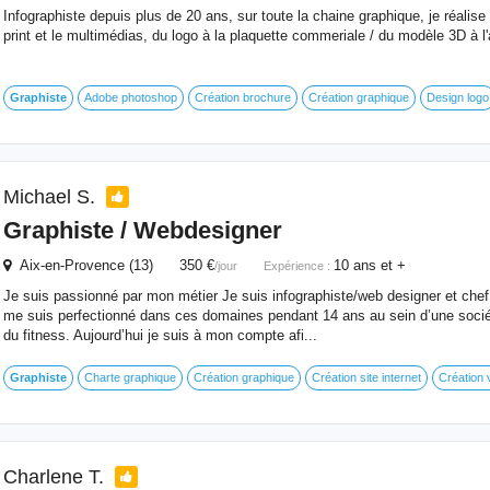
Infographiste depuis plus de 20 ans, sur toute la chaine graphique, je réalis
print et le multimédias, du logo à la plaquette commeriale / du modèle 3D à l
Graphiste
Adobe photoshop
Création brochure
Création graphique
Design logo
Michael S.
Graphiste
/ Webdesigner
Aix-en-Provence (13) 350 €
10 ans et +
/jour
Expérience :
Je suis passionné par mon métier Je suis infographiste/web designer et chef
me suis perfectionné dans ces domaines pendant 14 ans au sein d’une soci
du fitness. Aujourd’hui je suis à mon compte afi...
Graphiste
Charte graphique
Création graphique
Création site internet
Création v
Charlene T.