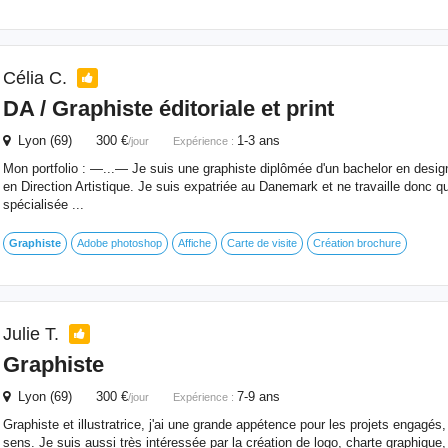
Célia C.
DA /
Graphiste
éditoriale et print
Lyon (69) 300 €
1-3 ans
/jour
Expérience :
Mon portfolio : —...— Je suis une graphiste diplômée d'un bachelor en desig
en Direction Artistique. Je suis expatriée au Danemark et ne travaille donc qu
spécialisée ...
Graphiste
Adobe photoshop
Affiche
Carte de visite
Création brochure
Julie T.
Graphiste
Lyon (69) 300 €
7-9 ans
/jour
Expérience :
Graphiste et illustratrice, j'ai une grande appétence pour les projets engagés,
sens. Je suis aussi très intéressée par la création de logo, charte graphique, 