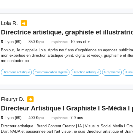
Lola R.
Directrice artistique,
graphiste
et illustratri
Lyon (69) 350 €
10 ans et +
/jour
Expérience :
Bonjour, Je m'appelle Lola. Après neuf ans d'expérience en agences publicitai
mon expertise en direction artistique (print, digital et vidéo), graphisme et ill
me contacter po...
Directeur artistique
Communication digitale
Direction artistique
Graphisme
Illust
Fleuryr D.
Directeur Artistique I
Graphiste
I S-Média I
Lyon (69) 400 €
7-9 ans
/jour
Expérience :
Directeur artistique | Brand Content Creator | IA | Visuel & Social Media I G
D'art NABA et passionnée part l'art visuel, je suis Directeur artistique et Br