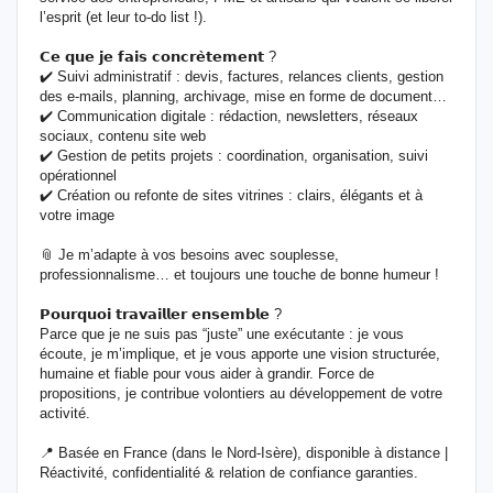
l’esprit (et leur to-do list !).
𝗖𝗲 𝗾𝘂𝗲 𝗷𝗲 𝗳𝗮𝗶𝘀 𝗰𝗼𝗻𝗰𝗿𝗲̀𝘁𝗲𝗺𝗲𝗻𝘁 ?
✔️ Suivi administratif : devis, factures, relances clients, gestion
des e-mails, planning, archivage, mise en forme de document…
✔️ Communication digitale : rédaction, newsletters, réseaux
sociaux, contenu site web
✔️ Gestion de petits projets : coordination, organisation, suivi
opérationnel
✔️ Création ou refonte de sites vitrines : clairs, élégants et à
votre image
📎 Je m’adapte à vos besoins avec souplesse,
professionnalisme… et toujours une touche de bonne humeur !
𝗣𝗼𝘂𝗿𝗾𝘂𝗼𝗶 𝘁𝗿𝗮𝘃𝗮𝗶𝗹𝗹𝗲𝗿 𝗲𝗻𝘀𝗲𝗺𝗯𝗹𝗲 ?
Parce que je ne suis pas “juste” une exécutante : je vous
écoute, je m’implique, et je vous apporte une vision structurée,
humaine et fiable pour vous aider à grandir. Force de
propositions, je contribue volontiers au développement de votre
activité.
📍 Basée en France (dans le Nord-Isère), disponible à distance |
Réactivité, confidentialité & relation de confiance garanties.