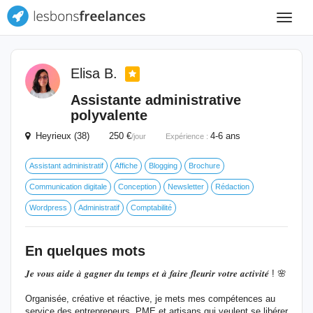
Toggle
navigat
Elisa B.
Assistante administrative
polyvalente
Heyrieux (38) 250 €
4-6 ans
/jour
Expérience :
Assistant administratif
Affiche
Blogging
Brochure
Communication digitale
Conception
Newsletter
Rédaction
Wordpress
Administratif
Comptabilité
En quelques mots
𝑱𝒆 𝒗𝒐𝒖𝒔 𝒂𝒊𝒅𝒆 𝒂̀ 𝒈𝒂𝒈𝒏𝒆𝒓 𝒅𝒖 𝒕𝒆𝒎𝒑𝒔 𝒆𝒕 𝒂̀ 𝒇𝒂𝒊𝒓𝒆 𝒇𝒍𝒆𝒖𝒓𝒊𝒓 𝒗𝒐𝒕𝒓𝒆 𝒂𝒄𝒕𝒊𝒗𝒊𝒕𝒆́ ! 🌸
Organisée, créative et réactive, je mets mes compétences au
service des entrepreneurs, PME et artisans qui veulent se libérer