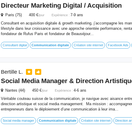
Directeur Marketing Digital / Acquisition
Paris (75) 400 €
7-9 ans
/jour
Expérience :
Consultant en acquisition digitale & growth marketing, j’accompagne les m
lifestyle dans leur croissance avec une approche orientée performance, rentab
fondateur de Rufus Paris et fondateur de Beauséjour...
Consultant digital
Communication
digitale
Création site internet
Facebook Ads
Bertille L.
Social Media Manager & Direction Artistiqu
Nantes (44) 450 €
4-6 ans
/jour
Expérience :
Véritable couteau suisse de la communication, je navigue avec aisance entre 
direction artistique et social media management. Ma mission : accompagne
entrepreneurs dans le déploiement d’une communication à leur ima...
Social media manager
Communication
digitale
Création site internet
Direction ar