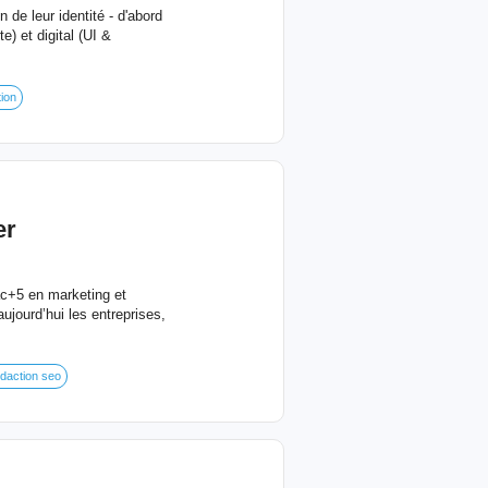
de leur identité - d'abord
e) et digital (UI &
tion
er
ac+5 en marketing et
jourd’hui les entreprises,
daction seo