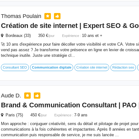
Thomas Poulain
Création de site internet | Expert SEO & G
Bordeaux (33) 350 €
10 ans et +
/jour
Expérience :
🚀 10 ans d'expérience pour faire décoller votre visibilité et votre CA. Votre s
vend pas assez ? Je transforme votre présence en ligne en levier de croissa
technique inutile. Juste une stratégie cl...
Consultant SEO
Communication
digitale
Création site internet
Rédaction seo
Aude D.
Brand &
Communication
Consultant | PAO 
Paris (75) 450 €
7-9 ans
/jour
Expérience :
Mon approche : conjuguer créativité, sens du détail et pilotage de projet pour
communications à la fois cohérentes et impactantes. Après 8 années en tant
communication puis responsable de service, je me suis lancée ...