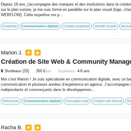
Depuis 18 ans, j'accompagne des marques et des institutions dans la création 
sur le plan sonore, je me suis formé en parallèle sur le plan visuel (logo, chart
WEBFLOW). Cette expertise me p...
Graphiste
Communication
digitale
Création graphique
Identité visuelle
Illustra
Marion J.
Création de Site Web & Community Manag
Bordeaux (33) 350 €
4-6 ans
/jour
Expérience :
Moi c'est Marion ! Je suis spécialisée en communication digitale, avec un b
communication et plusieurs années d’expérience en agence. J’accompagne au
indépendants et commerçants dans le développemen...
Webmaster
Communication
digitale
Conception web
Création site internet
Ré
Racha B.