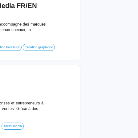
Media FR/EN
 j'accompagne des marques
éseaux sociaux, la
tion brochure
Création graphique
rises et entrepreneurs à
rs ventes. Grâce à des
social media