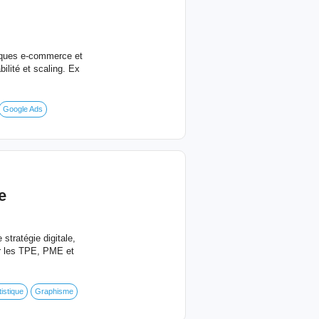
arques e-commerce et
ilité et scaling. Ex
Google Ads
e
stratégie digitale,
r les TPE, PME et
tistique
Graphisme