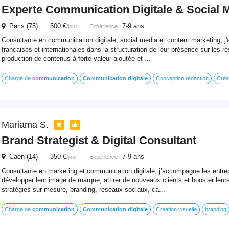
Experte
Communication
Digitale
& Social 
Paris (75) 500 €
7-9 ans
/jour
Expérience :
Consultante en communication digitale, social media et content marketing,
françaises et internationales dans la structuration de leur présence sur les r
production de contenus à forte valeur ajoutée et ...
Chargé de
communication
Communication
digitale
Conception rédaction
Créa
Mariama S.
Brand Strategist & Digital Consultant
Caen (14) 350 €
7-9 ans
/jour
Expérience :
Consultante en marketing et communication digitale, j’accompagne les entrep
développer leur image de marque, attirer de nouveaux clients et booster leu
stratégies sur-mesure, branding, réseaux sociaux, ca...
Chargé de
communication
Communication
digitale
Création visuelle
branding