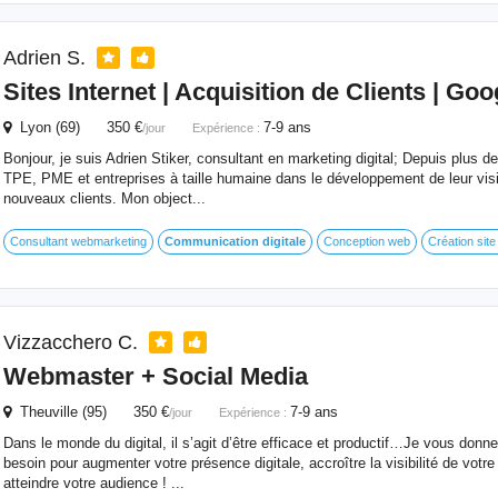
Adrien S.
Sites Internet | Acquisition de Clients | Go
Lyon (69) 350 €
7-9 ans
/jour
Expérience :
Bonjour, je suis Adrien Stiker, consultant en marketing digital; Depuis plus 
TPE, PME et entreprises à taille humaine dans le développement de leur visibi
nouveaux clients. Mon object...
Consultant webmarketing
Communication
digitale
Conception web
Création site
Vizzacchero C.
Webmaster + Social Media
Theuville (95) 350 €
7-9 ans
/jour
Expérience :
Dans le monde du digital, il s’agit d’être efficace et productif…Je vous donn
besoin pour augmenter votre présence digitale, accroître la visibilité de votre
atteindre votre audience ! ...