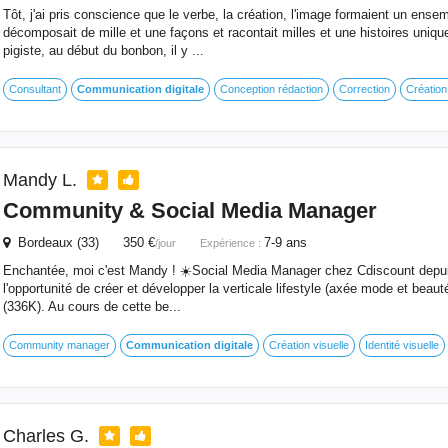
Tôt, j'ai pris conscience que le verbe, la création, l'image formaient un ense
décomposait de mille et une façons et racontait milles et une histoires uniqu
pigiste, au début du bonbon, il y ...
Consultant
Communication
digitale
Conception rédaction
Correction
Création 
Mandy L.
Community & Social Media Manager
Bordeaux (33) 350 €
7-9 ans
/jour
Expérience :
Enchantée, moi c'est Mandy ! ☀️​ Social Media Manager chez Cdiscount depuis 
l'opportunité de créer et développer la verticale lifestyle (axée mode et beau
(336K). Au cours de cette be...
Community manager
Communication
digitale
Création visuelle
Identité visuelle
Charles G.