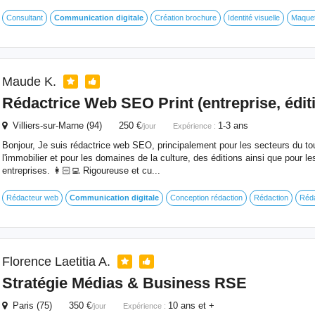
Consultant
Communication
digitale
Création brochure
Identité visuelle
Maquet
Maude K.
Rédactrice Web SEO Print (entreprise, éditi
Villiers-sur-Marne (94) 250 €
1-3 ans
/jour
Expérience :
Bonjour, Je suis rédactrice web SEO, principalement pour les secteurs du tou
l'immobilier et pour les domaines de la culture, des éditions ainsi que pour l
entreprises. 👩🏻‍💻 Rigoureuse et cu...
Rédacteur web
Communication
digitale
Conception rédaction
Rédaction
Réda
Florence Laetitia A.
Stratégie Médias & Business RSE
Paris (75) 350 €
10 ans et +
/jour
Expérience :