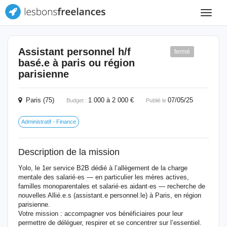
Toggle
navigat
Assistant personnel h/f
fermé
basé.e à paris ou région
parisienne
Paris (75)
1 000 à 2 000 €
07/05/25
Budget :
Publié le
Administratif - Finance
Description de la mission
Yolo, le 1er service B2B dédié à l’allègement de la charge
mentale des salarié·es — en particulier les mères actives,
familles monoparentales et salarié·es aidant·es — recherche de
nouvelles Allié.e.s (assistant.e personnel.le) à Paris, en région
parisienne.
Votre mission : accompagner vos bénéficiaires pour leur
permettre de déléguer, respirer et se concentrer sur l’essentiel.