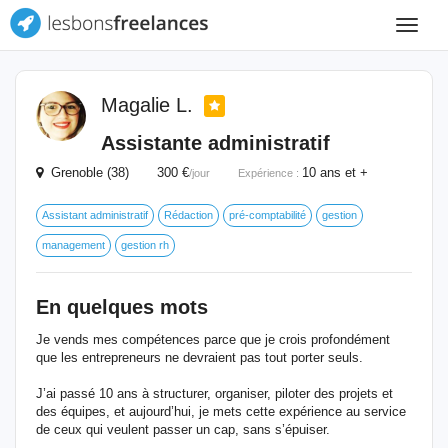
Toggle
navigat
Magalie L.
Assistante administratif
Grenoble (38) 300 €
10 ans et +
/jour
Expérience :
Assistant administratif
Rédaction
pré-comptabilité
gestion
management
gestion rh
En quelques mots
Je vends mes compétences parce que je crois profondément
que les entrepreneurs ne devraient pas tout porter seuls.
J’ai passé 10 ans à structurer, organiser, piloter des projets et
des équipes, et aujourd’hui, je mets cette expérience au service
de ceux qui veulent passer un cap, sans s’épuiser.