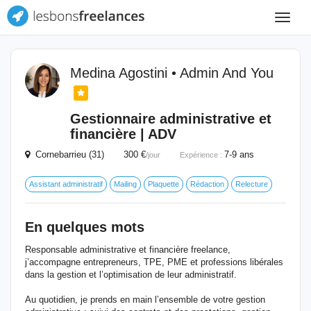
Toggle
navigat
Medina Agostini • Admin And You
Gestionnaire administrative et
financière | ADV
Cornebarrieu (31) 300 €
7-9 ans
/jour
Expérience :
Assistant administratif
Mailing
Plaquette
Rédaction
Relecture
En quelques mots
Responsable administrative et financière freelance,
j’accompagne entrepreneurs, TPE, PME et professions libérales
dans la gestion et l’optimisation de leur administratif.
Au quotidien, je prends en main l’ensemble de votre gestion