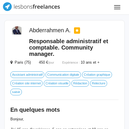
Toggle
navigat
Abderrahmen A.
Responsable administratif et
comptable. Community
manager.
Paris (75) 450 €
10 ans et +
/jour
Expérience :
Assistant administratif
Communication digitale
Création graphique
Création site internet
Création visuelle
Rédaction
Relecture
saisie
En quelques mots
Bonjour,