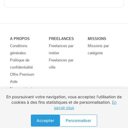
A PROPOS
FREELANCES
MISSIONS
Conditions
Freelances par
Missions par
générales
métier
catégorie
Politique de
Freelances par
confidentialité
ville
Offre Premium
Aide
Nous contacter
Avis des
En poursuivant votre navigation, vous acceptez l'utilisation de
cookies à des fins statistiques et de personnalisation.
En
utilisateurs
savoir plus
Partenaires
Pays
Proposer une mission
Accepter
Personnaliser