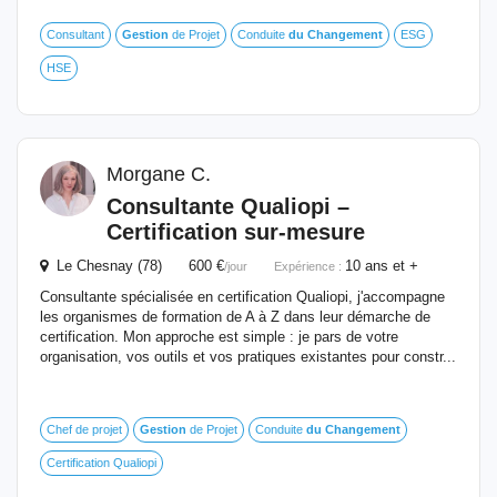
Consultant
Gestion
de Projet
Conduite
du
Changement
ESG
HSE
Morgane C.
Consultante Qualiopi –
Certification sur-mesure
Le Chesnay (78) 600 €
10 ans et +
/jour
Expérience :
Consultante spécialisée en certification Qualiopi, j'accompagne
les organismes de formation de A à Z dans leur démarche de
certification. Mon approche est simple : je pars de votre
organisation, vos outils et vos pratiques existantes pour constr...
Chef de projet
Gestion
de Projet
Conduite
du
Changement
Certification Qualiopi