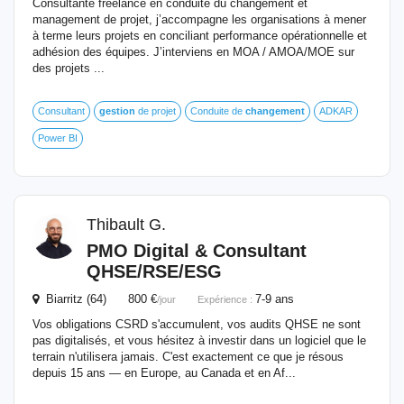
Consultante freelance en conduite du changement et
management de projet, j’accompagne les organisations à mener
à terme leurs projets en conciliant performance opérationnelle et
adhésion des équipes. J’interviens en MOA / AMOA/MOE sur
des projets ...
Consultant
gestion
de projet
Conduite de
changement
ADKAR
Power BI
Thibault G.
PMO Digital & Consultant
QHSE/RSE/ESG
Biarritz (64) 800 €
7-9 ans
/jour
Expérience :
Vos obligations CSRD s'accumulent, vos audits QHSE ne sont
pas digitalisés, et vous hésitez à investir dans un logiciel que le
terrain n'utilisera jamais. C'est exactement ce que je résous
depuis 15 ans — en Europe, au Canada et en Af...