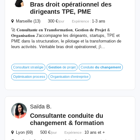
Bras droit opérationnel des
dirigeants TPE, PME
Marseille (13) 300 €
1-3 ans
/jour
Expérience :
🚀 𝐂𝐨𝐧𝐬𝐮𝐥𝐭𝐚𝐧𝐭𝐞 𝐞𝐧 𝐓𝐫𝐚𝐧𝐬𝐟𝐨𝐫𝐦𝐚𝐭𝐢𝐨𝐧, 𝐆𝐞𝐬𝐭𝐢𝐨𝐧 𝐝𝐞 𝐏𝐫𝐨𝐣𝐞𝐭 &
𝐎𝐫𝐠𝐚𝐧𝐢𝐬𝐚𝐭𝐢𝐨𝐧 J'accompagne les dirigeants, startups, TPE et
PME dans la structuration, le pilotage et la transformation de
leurs activités. Véritable bras droit opérationnel, j'i...
Consultant stratégie
Gestion
de projet
Conduite
du
changement
Optimisation process
Organisation d'entreprise
Saïda B.
Consultante conduite
du
changement
& formation
Lyon (69) 500 €
10 ans et +
/jour
Expérience :