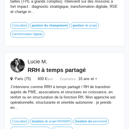
tailles (TPE à grands comptes). Intervient sur des missions à
fort impact : diagnostic stratégique, transformation digitale, RSE
et change m...
Consultant
gestion
du
changement
gestion
de projet
transformation digitale
Lucie M.
RRH à temps partagé
Paris (75) 600 €
10 ans et +
/jour
Expérience :
J’interviens comme RRH à temps partagé / RH de transition
auprès de PME, associations et structures en croissance, en
renfort ou en structuration de la fonction RH. Mon approche est
opérationnelle, structurante et orientée autonomie : je prends
en...
Consultant
Gestion
de projet RH/SIRH
Gestion
du
personnel