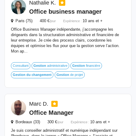
Nathalie K.
Office business manager
Paris (75) 400 €
10 ans et +
/jour
Expérience :
Office Business Manager indépendante, j’accompagne les
dirigeants dans la structuration administrative et financière de
leur entreprise. Je crée des process clairs, coordonne les
équipes et optimise les flux pour que la gestion serve l’action.
Mon ap...
Consultant
Gestion
administrative
Gestion
financière
Gestion
du
changement
Gestion
de projet
Marc D.
Office Manager
Bordeaux (33) 300 €
10 ans et +
/jour
Expérience :
Je suis conseiller administratif et numérique indépendant sur
#bordeaux, dans le jargon « Office Manager » J’assiste et