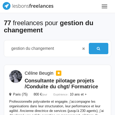
Toggle
navigat
77
freelances pour
gestion du
changement
Céline Beugin
Consultante pilotage projets
/Conduite
du
chgt/ Formatrice
Paris (75) 800 €
10 ans et +
/jour
Expérience :
Professionnelle polyvalente et engagée, j’accompagne les
organisations dans leur structuration, leur performance et leur
agilité. Ancienne directrice de services (jusqu’à 230 agents), j’ai