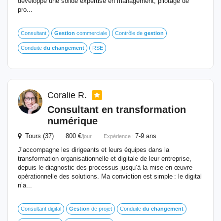
développé une solide expertise en management, pilotage de
pro...
Consultant
Gestion
commerciale
Contrôle de
gestion
Conduite
du
changement
RSE
Coralie R.
Consultant en transformation
numérique
Tours (37) 800 €
7-9 ans
/jour
Expérience :
J’accompagne les dirigeants et leurs équipes dans la
transformation organisationnelle et digitale de leur entreprise,
depuis le diagnostic des processus jusqu’à la mise en œuvre
opérationnelle des solutions. Ma conviction est simple : le digital
n’a...
Consultant digital
Gestion
de projet
Conduite
du
changement