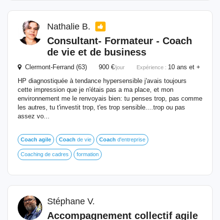
Nathalie B.
Consultant- Formateur -
Coach
de vie et de business
Clermont-Ferrand (63) 900 €
10 ans et +
/jour
Expérience :
HP diagnostiquée à tendance hypersensible j'avais toujours
cette impression que je n'étais pas a ma place, et mon
environnement me le renvoyais bien: tu penses trop, pas comme
les autres, tu t'investit trop, t'es trop sensible....trop ou pas
assez vo...
Coach
agile
Coach
de vie
Coach
d'entreprise
Coaching de cadres
formation
Stéphane V.
Accompagnement collectif
agile