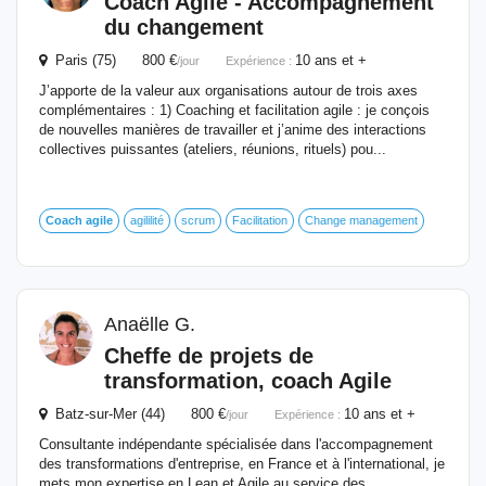
Coach
Agile
- Accompagnement
du changement
Paris (75) 800 €
10 ans et +
/jour
Expérience :
J’apporte de la valeur aux organisations autour de trois axes
complémentaires : 1) Coaching et facilitation agile : je conçois
de nouvelles manières de travailler et j’anime des interactions
collectives puissantes (ateliers, réunions, rituels) pou...
Coach
agile
agililité
scrum
Facilitation
Change management
Anaëlle G.
Cheffe de projets de
transformation,
coach
Agile
Batz-sur-Mer (44) 800 €
10 ans et +
/jour
Expérience :
Consultante indépendante spécialisée dans l'accompagnement
des transformations d'entreprise, en France et à l'international, je
mets mon expertise en Lean et Agile au service des