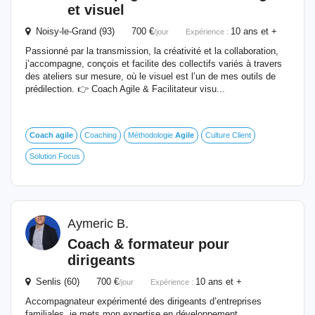
et visuel
Noisy-le-Grand (93) 700 €
10 ans et +
/jour
Expérience :
Passionné par la transmission, la créativité et la collaboration,
j’accompagne, conçois et facilite des collectifs variés à travers
des ateliers sur mesure, où le visuel est l’un de mes outils de
prédilection. 👉 Coach Agile & Facilitateur visu...
Coach
agile
Coaching
Méthodologie
Agile
Culture Client
Solution Focus
Aymeric B.
Coach
& formateur pour
dirigeants
Senlis (60) 700 €
10 ans et +
/jour
Expérience :
Accompagnateur expérimenté des dirigeants d’entreprises
familiales, je mets mon expertise en développement