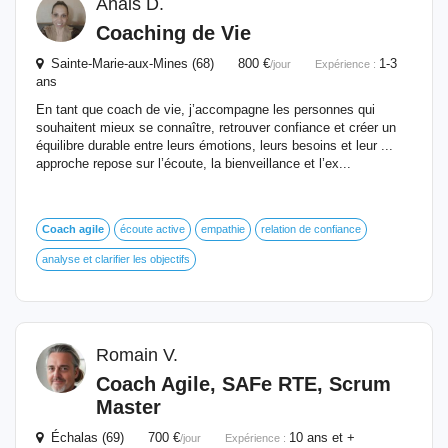
Anais D.
Coaching de Vie
Sainte-Marie-aux-Mines (68) 800 €
1-3
/jour
Expérience :
ans
En tant que coach de vie, j’accompagne les personnes qui
souhaitent mieux se connaître, retrouver confiance et créer un
équilibre durable entre leurs émotions, leurs besoins et leur ...
approche repose sur l’écoute, la bienveillance et l’ex...
Coach
agile
écoute active
empathie
relation de confiance
analyse et clarifier les objectifs
Romain V.
Coach
Agile
, SAFe RTE, Scrum
Master
Échalas (69) 700 €
10 ans et +
/jour
Expérience :