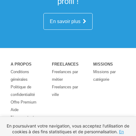
profil !
En savoir plus
A PROPOS
FREELANCES
MISSIONS
Conditions
Freelances par
Missions par
générales
métier
catégorie
Politique de
Freelances par
confidentialité
ville
Offre Premium
Aide
Nous contacter
Avis des
En poursuivant votre navigation, vous acceptez l'utilisation de
cookies à des fins statistiques et de personnalisation.
En
utilisateurs