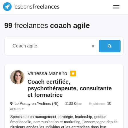
Toggle
navigat
99
freelances
coach agile
Vanessa Maneiro
Coach
certifiée,
psychothérapeute, consultante
et formatrice
Le Perray-en-Yvelines (78) 1100 €
10
/jour
Expérience :
ans et +
Spécialiste en management, stratégie, leadership, gestion
émotionnelle, communication et marketing, j’accompagne depuis
plusieurs années les individus et les entreprises dans leur