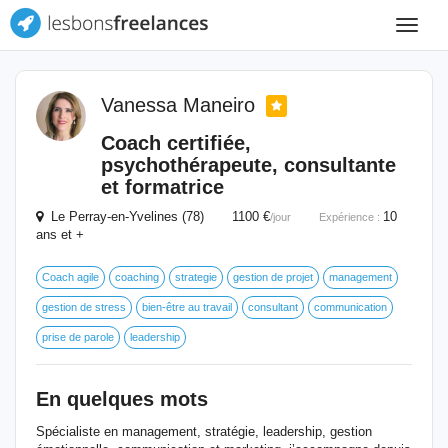
Toggle
navigat
Vanessa Maneiro
Coach certifiée,
psychothérapeute, consultante
et formatrice
Le Perray-en-Yvelines (78) 1100 €
10
/jour
Expérience :
ans et +
Coach agile
coaching
strategie
gestion de projet
management
gestion de stress
bien-être au travail
consultant
communication
prise de parole
leadership
En quelques mots
Spécialiste en management, stratégie, leadership, gestion