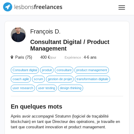
Toggle
navigat
François D.
Consultant Digital / Product
Management
Paris (75) 400 €
4-6 ans
/jour
Expérience :
Consultant digital
produit
consultant
product management
coach agile
scrum
gestion de projet
transformation digitale
user research
user testing
design thinking
En quelques mots
Après avoir accompagné Stratumn (logiciel de traçabilité
blockchain) en tant que Directeur des opérations, je travaille en
tant que consultant innovation et product management.