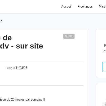
Accueil
Freelances
Miss
ce
é de
fermé
v - sur site
P
re
00 €
11/03/25
Publié le
raison de 20 heures par semaine !!
mi