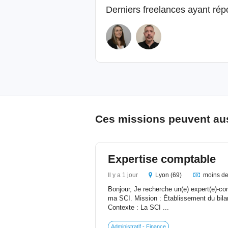
Derniers freelances ayant ré
Ces missions peuvent aus
Expertise comptable
Il y a 1 jour
Lyon (69)
moins de
Bonjour, Je recherche un(e) expert(e)-c
ma SCI. Mission : Établissement du bila
Contexte : La SCI ...
Administratif - Finance