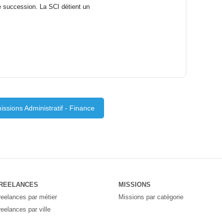
ne succession. La SCI détient un
issions Administratif - Finance
REELANCES
MISSIONS
reelances par métier
Missions par catégorie
reelances par ville