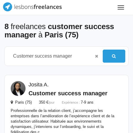
Toggle
navigat
8
freelances
customer success
manager
à
Paris (75)
Josita A.
Customer
success
manager
Paris (75) 350 €
7-9 ans
/jour
Expérience :
Professionnelle de la relation client, j’accompagne les
entreprises dans l’amélioration de l’expérience client et de la
satisfaction utilisateur. Habituée aux environnements
dynamiques, j’interviens sur l’onboarding, le suivi et la
fidélisation des c...