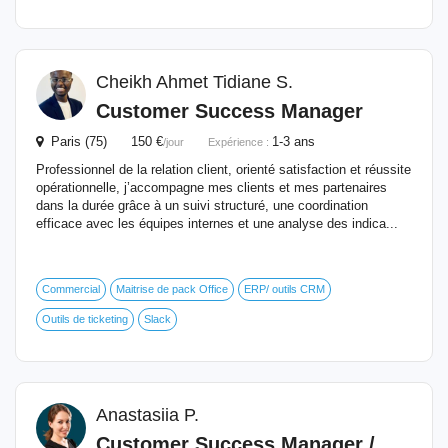
Cheikh Ahmet Tidiane S.
Customer
Success
Manager
Paris (75) 150 €
1-3 ans
/jour
Expérience :
Professionnel de la relation client, orienté satisfaction et réussite
opérationnelle, j’accompagne mes clients et mes partenaires
dans la durée grâce à un suivi structuré, une coordination
efficace avec les équipes internes et une analyse des indica...
Commercial
Maitrise de pack Office
ERP/ outils CRM
Outils de ticketing
Slack
Anastasiia P.
Customer
Success
Manager
/