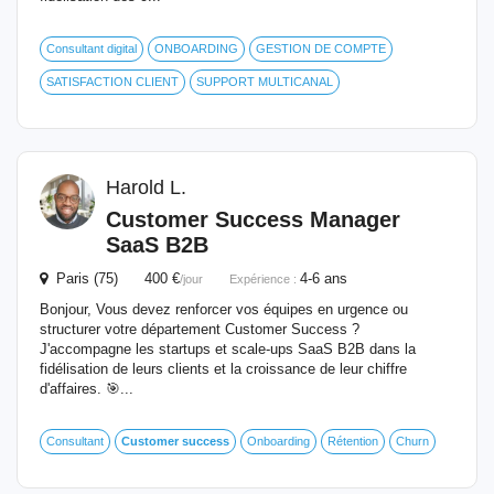
Consultant digital
ONBOARDING
GESTION DE COMPTE
SATISFACTION CLIENT
SUPPORT MULTICANAL
Harold L.
Customer
Success
Manager
SaaS B2B
Paris (75) 400 €
4-6 ans
/jour
Expérience :
Bonjour, Vous devez renforcer vos équipes en urgence ou
structurer votre département Customer Success ?
J'accompagne les startups et scale-ups SaaS B2B dans la
fidélisation de leurs clients et la croissance de leur chiffre
d'affaires. 🎯...
Consultant
Customer
success
Onboarding
Rétention
Churn