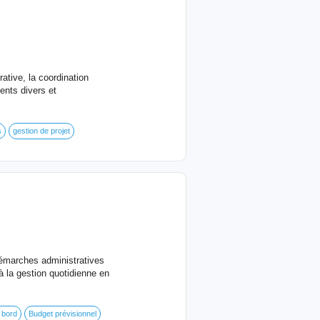
ative, la coordination
ents divers et
s
gestion de projet
émarches administratives
à la gestion quotidienne en
 bord
Budget prévisionnel