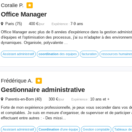
Coralie P.
Office Manager
Paris (75) 400 €
7-9 ans
/jour
Expérience :
Office Manager avec plus de 8 années d'expérience dans la gestion administr
d'équipes et l'optimisation des processus, j'ai su m'adapter à des environnem
dynamiques. Organisée, polyvalente ...
Assistant administratif
coordination
des equipes
facturation
ressources humaine
Frédérique A.
Gestionnaire administrative
Parentis-en-Born (40) 300 €
10 ans et +
/jour
Expérience :
Forte de mon expérience professionnelle, je peux vous seconder dans vos d
et comptables. Je suis en mesure d’organiser, de superviser et de participer 
effectuant entre autres : - Des missi...
Assistant administratif
Coordination
d'une équipe
Gestion comptable
Tableaux de