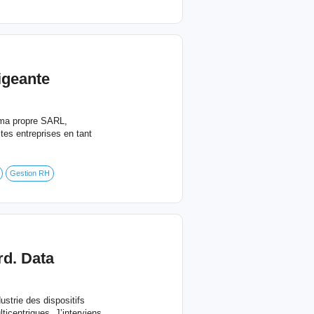
igeante
 ma propre SARL,
tes entreprises en tant
Gestion RH
rd. Data
strie des dispositifs
icentriques. J’interviens