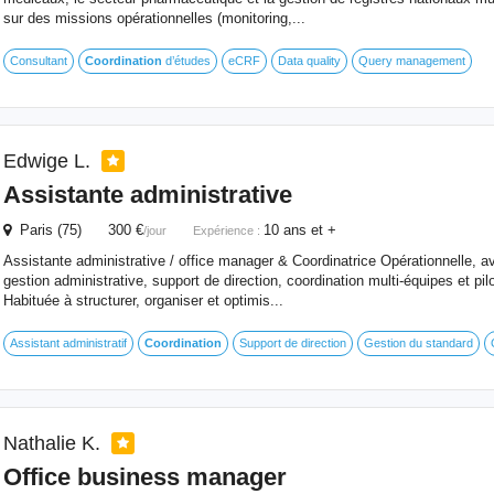
sur des missions opérationnelles (monitoring,...
Consultant
Coordination
d’études
eCRF
Data quality
Query management
Edwige L.
Assistante administrative
Paris (75) 300 €
10 ans et +
/jour
Expérience :
Assistante administrative / office manager & Coordinatrice Opérationnelle, 
gestion administrative, support de direction, coordination multi-équipes et pil
Habituée à structurer, organiser et optimis...
Assistant administratif
Coordination
Support de direction
Gestion du standard
Nathalie K.
Office business manager