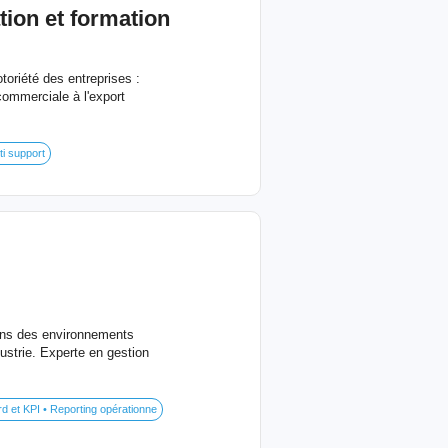
ion et formation
toriété des entreprises :
ommerciale à l'export
ti support
ans des environnements
dustrie. Experte en gestion
d et KPI • Reporting opérationne