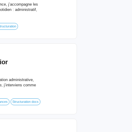
ance, j’accompagne les
tidien : administratif,
tructuration
ior
ation administrative,
e, j’interviens comme
ances
Structuration docs