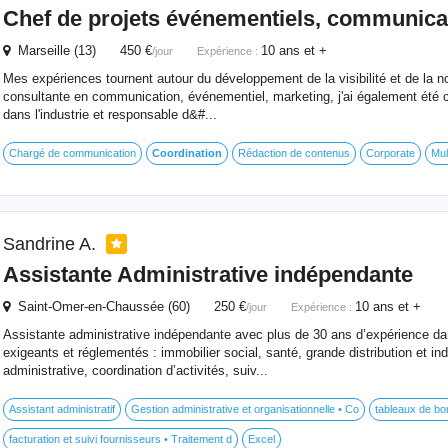
Chef de projets événementiels, communicat
Marseille (13) 450 €
10 ans et +
/jour
Expérience :
Mes expériences tournent autour du développement de la visibilité et de la no
consultante en communication, événementiel, marketing, j'ai également été c
dans l'industrie et responsable d&#...
Chargé de communication
Coordination
Rédaction de contenus
Corporate
Mul
Sandrine A.
Assistante Administrative indépendante
Saint-Omer-en-Chaussée (60) 250 €
10 ans et +
/jour
Expérience :
Assistante administrative indépendante avec plus de 30 ans d’expérience d
exigeants et réglementés : immobilier social, santé, grande distribution et in
administrative, coordination d’activités, suiv...
Assistant administratif
Gestion administrative et organisationnelle • Co
tableaux de bor
facturation et suivi fournisseurs • Traitement d
Excel