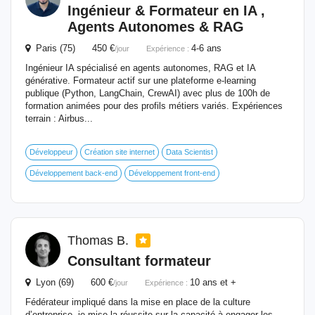
Ingénieur &
Formateur
en IA ,
Agents Autonomes & RAG
Paris (75) 450 €
4-6 ans
/jour
Expérience :
Ingénieur IA spécialisé en agents autonomes, RAG et IA
générative. Formateur actif sur une plateforme e-learning
publique (Python, LangChain, CrewAI) avec plus de 100h de
formation animées pour des profils métiers variés. Expériences
terrain : Airbus...
Développeur
Création site internet
Data Scientist
Développement back-end
Développement front-end
Thomas B.
Consultant
formateur
Lyon (69) 600 €
10 ans et +
/jour
Expérience :
Fédérateur impliqué dans la mise en place de la culture
d’entreprise, je mise la réussite sur la capacité à engager les