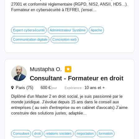
27001 et conformité réglementaire (RGPD, NIS2, ANSII, HDS...).
Formateur en cybersécurité à l'EFREI, j'ensei...
Expert cybersécurité
Administrateur Système
Apache
Communication digitale
Conception web
Mustapha O.
Consultant -
Formateur
en droit
Paris (75) 600 €
10 ans et +
/jour
Expérience :
Diplômé d'un Master 2 en droit social, je suis passionné par le
monde juridique. J’évolue depuis 15 ans dans le conseil aux
entreprises ( au sein d'entreprise ou en cabinet d'avocats) J’aime
construire des solutions justes, adaptée...
Consultant
droit
relations sociales
negociation
formation