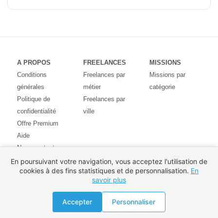
A PROPOS
FREELANCES
MISSIONS
Conditions
Freelances par
Missions par
générales
métier
catégorie
Politique de
Freelances par
confidentialité
ville
Offre Premium
Aide
Nous contacter
Avis des
En poursuivant votre navigation, vous acceptez l'utilisation de
cookies à des fins statistiques et de personnalisation.
En
utilisateurs
savoir plus
Partenaires
Pays
Proposer une mission
Accepter
Personnaliser