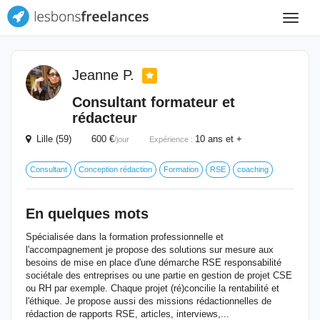
Toggle
navigat
Jeanne P.
Consultant formateur et
rédacteur
Lille (59) 600 €
10 ans et +
/jour
Expérience :
Consultant
Conception rédaction
Formation
RSE
coaching
En quelques mots
Spécialisée dans la formation professionnelle et
l'accompagnement je propose des solutions sur mesure aux
besoins de mise en place d'une démarche RSE responsabilité
sociétale des entreprises ou une partie en gestion de projet CSE
ou RH par exemple. Chaque projet (ré)concilie la rentabilité et
l'éthique. Je propose aussi des missions rédactionnelles de
rédaction de rapports RSE, articles, interviews,...