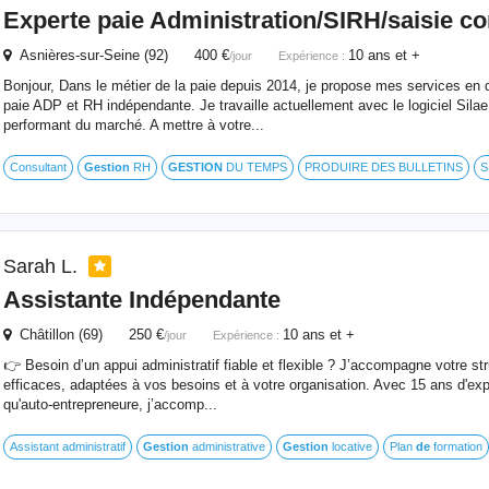
Experte
paie
Administration/SIRH/saisie c
Asnières-sur-Seine (92) 400 €
10 ans et +
/jour
Expérience :
Bonjour, Dans le métier de la paie depuis 2014, je propose mes services en q
paie ADP et RH indépendante. Je travaille actuellement avec le logiciel Silae q
performant du marché. A mettre à votre...
Consultant
Gestion
RH
GESTION
DU TEMPS
PRODUIRE DES BULLETINS
S
Sarah L.
Assistante Indépendante
Châtillon (69) 250 €
10 ans et +
/jour
Expérience :
👉 Besoin d’un appui administratif fiable et flexible ? J’accompagne votre st
efficaces, adaptées à vos besoins et à votre organisation. Avec 15 ans d'exp
qu'auto-entrepreneure, j’accomp...
Assistant administratif
Gestion
administrative
Gestion
locative
Plan
de
formation