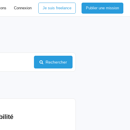
ions
Connexion
Je suis freelance
Publier une mission
Rechercher
ilité