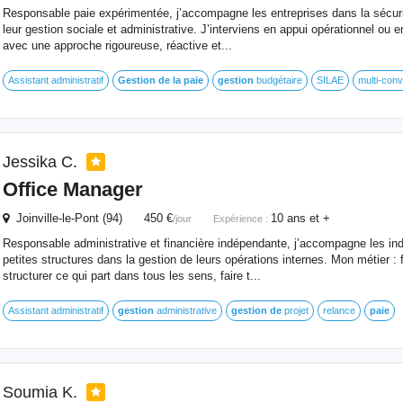
Responsable paie expérimentée, j’accompagne les entreprises dans la sécuris
leur gestion sociale et administrative. J’interviens en appui opérationnel ou 
avec une approche rigoureuse, réactive et...
Assistant administratif
Gestion
de
la
paie
gestion
budgétaire
SILAE
multi-conv
Jessika C.
Office Manager
Joinville-le-Pont (94) 450 €
10 ans et +
/jour
Expérience :
Responsable administrative et financière indépendante, j’accompagne les in
petites structures dans la gestion de leurs opérations internes. Mon métier : fl
structurer ce qui part dans tous les sens, faire t...
Assistant administratif
gestion
administrative
gestion
de
projet
relance
paie
Soumia K.