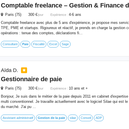
Comptable freelance –
Gestion
& Finance d
Paris (75) 300 €
4-6 ans
/jour
Expérience :
Comptable freelance avec plus de 5 ans d'expérience, je propose mes servic
TPE, PME et startups. Rigoureux et réactif, je prends en charge la gestion
opérations : tenue des comptes, déclarations fi...
Consultant
Paie
Fiscalité
Excel
Sage
Aïda D.
Gestionnaire
de
paie
Paris (75) 300 €
10 ans et +
/jour
Expérience :
Bonjour, Je suis dans le métier de la paie depuis 2011 en cabinet d'expertis
multi conventionnel. Je travaille actuellement avec le logiciel Silae qui est le 
du marché. J'ai pu ...
Assistant administratif
Gestion
de
la
paie
silae
Conseil
ADP