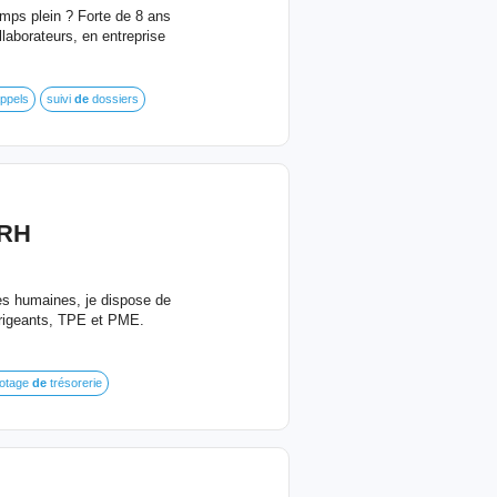
emps plein ? Forte de 8 ans
laborateurs, en entreprise
ppels
suivi
de
dossiers
RH
ces humaines, je dispose de
irigeants, TPE et PME.
lotage
de
trésorerie