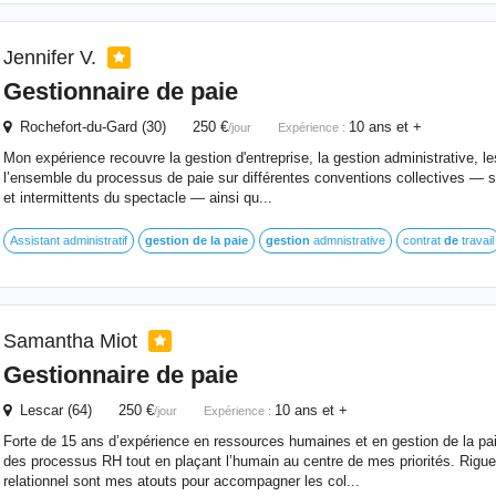
Jennifer V.
Gestionnaire
de
paie
Rochefort-du-Gard (30) 250 €
10 ans et +
/jour
Expérience :
Mon expérience recouvre la gestion d'entreprise, la gestion administrative, 
l’ensemble du processus de paie sur différentes conventions collectives — s
et intermittents du spectacle — ainsi qu...
Assistant administratif
gestion
de
la
paie
gestion
admnistrative
contrat
de
travail
Samantha Miot
Gestionnaire
de
paie
Lescar (64) 250 €
10 ans et +
/jour
Expérience :
Forte de 15 ans d’expérience en ressources humaines et en gestion de la pai
des processus RH tout en plaçant l’humain au centre de mes priorités. Rigue
relationnel sont mes atouts pour accompagner les col...