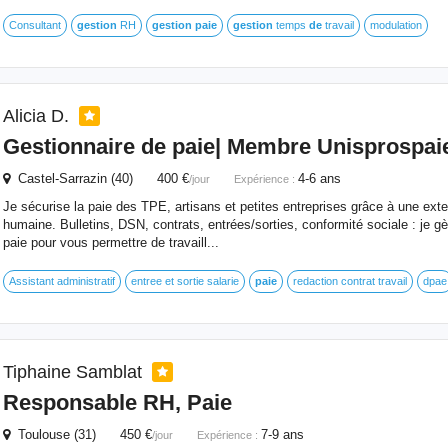
Consultant
gestion
RH
gestion
paie
gestion
temps
de
travail
modulation
Alicia D.
Gestionnaire
de
paie
| Membre Unisprospai
Castel-Sarrazin (40) 400 €
4-6 ans
/jour
Expérience :
Je sécurise la paie des TPE, artisans et petites entreprises grâce à une exter
humaine. Bulletins, DSN, contrats, entrées/sorties, conformité sociale : je g
paie pour vous permettre de travaill...
Assistant administratif
entree et sortie salarie
paie
redaction contrat travail
dpae
Tiphaine Samblat
Responsable RH,
Paie
Toulouse (31) 450 €
7-9 ans
/jour
Expérience :