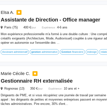
Elsa A.
Assistante
de
Direction - Office manager
Paris (75) 400 €
4-6 ans
/jour
Expérience :
Mon expérience professionnelle m'a formé à une double culture : Une compr
créatifs exigeants (Architecture, Mode, Audiovisuel) couplée à une rigueur ad
opérer en autonomie sur l'ensemble des ...
Assistant administratif
gestion
administrative
Gestion
financiere
indesign
relat
Marie Cécile C.
Gestionnaire RH externalisée
Rognonas (13) 350 €
10 ans et +
/jour
Expérience :
Dirigeants de PME, et si vous récupériez une journée de travail par semaine
appel : les dirigeants de petites et moyennes entreprises passent en moyen
tâches administratives. Pire encore, 30% d'ent...