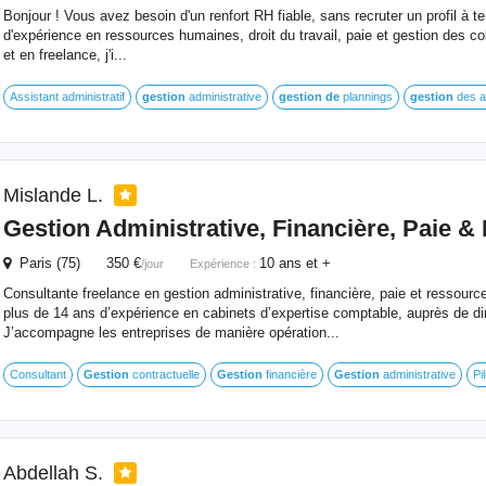
Bonjour ! Vous avez besoin d'un renfort RH fiable, sans recruter un profil à t
d'expérience en ressources humaines, droit du travail, paie et gestion des col
et en freelance, j'i...
Assistant administratif
gestion
administrative
gestion
de
plannings
gestion
des a
Mislande L.
Gestion
Administrative, Financière,
Paie
& 
Paris (75) 350 €
10 ans et +
/jour
Expérience :
Consultante freelance en gestion administrative, financière, paie et ressour
plus de 14 ans d’expérience en cabinets d’expertise comptable, auprès de d
J’accompagne les entreprises de manière opération...
Consultant
Gestion
contractuelle
Gestion
financière
Gestion
administrative
Pi
Abdellah S.