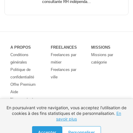
consultante RH indépenda...
A PROPOS
FREELANCES
MISSIONS
Conditions
Freelances par
Missions par
générales
métier
catégorie
Politique de
Freelances par
confidentialité
ville
Offre Premium
Aide
Nous contacter
Avis des
En poursuivant votre navigation, vous acceptez l'utilisation de
cookies à des fins statistiques et de personnalisation.
En
utilisateurs
savoir plus
Partenaires
Pays
Proposer une mission
Accepter
Personnaliser