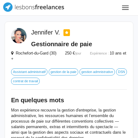
Toggle
navigat
Jennifer V.
Gestionnaire de paie
Rochefort-du-Gard (30) 250 €
10 ans et
/jour
Expérience :
+
Assistant administratif
gestion de la paie
gestion admnistrative
DSN
contrat de travail
En quelques mots
Mon expérience recouvre la gestion d'entreprise, la gestion
administrative, les ressources humaines et l’ensemble du
processus de paie sur différentes conventions collectives —
salariés permanents, extras et intermittents du spectacle —
ainsi que la gestion des aspects sociaux et contractuels dans le
respect de la confidentialité des données.