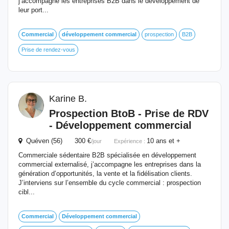
j’accompagne les entreprises B2B dans le développement de
leur port...
Commercial
développement
commercial
prospection
B2B
Prise de rendez-vous
Karine B.
Prospection BtoB - Prise de RDV
-
Développement
commercial
Quéven (56) 300 €
10 ans et +
/jour
Expérience :
Commerciale sédentaire B2B spécialisée en développement
commercial externalisé, j’accompagne les entreprises dans la
génération d’opportunités, la vente et la fidélisation clients.
J’interviens sur l’ensemble du cycle commercial : prospection
cibl...
Commercial
Développement
commercial