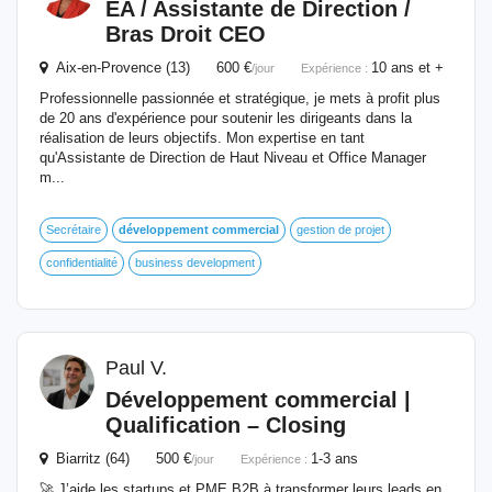
EA / Assistante de Direction /
Bras Droit CEO
Aix-en-Provence (13) 600 €
10 ans et +
/jour
Expérience :
Professionnelle passionnée et stratégique, je mets à profit plus
de 20 ans d'expérience pour soutenir les dirigeants dans la
réalisation de leurs objectifs. Mon expertise en tant
qu'Assistante de Direction de Haut Niveau et Office Manager
m...
Secrétaire
développement
commercial
gestion de projet
confidentialité
business development
Paul V.
Développement
commercial
|
Qualification – Closing
Biarritz (64) 500 €
1-3 ans
/jour
Expérience :
🚀 J’aide les startups et PME B2B à transformer leurs leads en