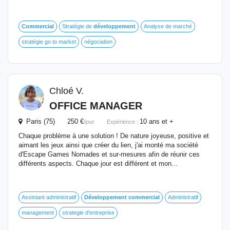
Commercial
Stratégie de
développement
Analyse de marché
stratégie go to market
négociation
Chloé V.
OFFICE MANAGER
Paris (75) 250 €
10 ans et +
/jour
Expérience :
Chaque problème à une solution ! De nature joyeuse, positive et
aimant les jeux ainsi que créer du lien, j'ai monté ma société
d'Escape Games Nomades et sur-mesures afin de réunir ces
différents aspects. Chaque jour est différent et mon...
Assistant administratif
Développement
commercial
Administratif
management
strategie d'entreprise