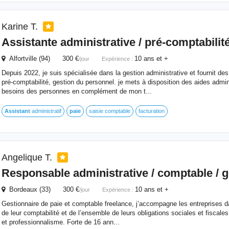
Karine T.
Assistante administrative / pré-comptabilité
Alfortville (94) 300 €
10 ans et +
/jour
Expérience :
Depuis 2022, je suis spécialisée dans la gestion administrative et fournit des
pré-comptabilité, gestion du personnel. je mets à disposition des aides admin
besoins des personnes en complément de mon t...
Assistant
administratif
paie
saisie comptable
facturation
Angelique T.
Responsable administrative / comptable / g
Bordeaux (33) 300 €
10 ans et +
/jour
Expérience :
Gestionnaire de paie et comptable freelance, j’accompagne les entreprises da
de leur comptabilité et de l’ensemble de leurs obligations sociales et fiscales
et professionnalisme. Forte de 16 ann...