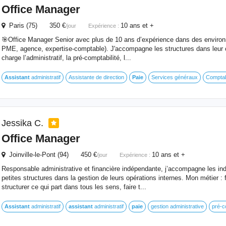
Office Manager
Paris (75) 350 €
10 ans et +
/jour
Expérience :
🎯Office Manager Senior avec plus de 10 ans d’expérience dans des environn
PME, agence, expertise-comptable). J'accompagne les structures dans leur 
charge l’administratif, la pré-comptabilité, l...
Assistant
administratif
Assistante de direction
Paie
Services généraux
Comptabi
Jessika C.
Office Manager
Joinville-le-Pont (94) 450 €
10 ans et +
/jour
Expérience :
Responsable administrative et financière indépendante, j’accompagne les in
petites structures dans la gestion de leurs opérations internes. Mon métier : fl
structurer ce qui part dans tous les sens, faire t...
Assistant
administratif
assistant
administratif
paie
gestion administrative
pré-c