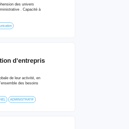
éhension des univers
ministrative . Capacité à
nication
ion d’entrepris
bale de leur activité, en
r l’ensemble des besoins
NEL
ADMINISTRATIF