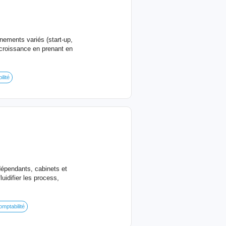
ements variés (start-up,
croissance en prenant en
lité
dépendants, cabinets et
uidifier les process,
omptabilité