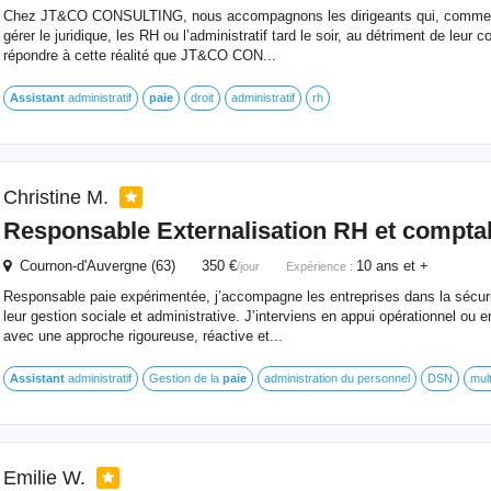
Chez JT&CO CONSULTING, nous accompagnons les dirigeants qui, comme b
gérer le juridique, les RH ou l’administratif tard le soir, au détriment de leur 
répondre à cette réalité que JT&CO CON...
Assistant
administratif
paie
droit
administratif
rh
Christine M.
Responsable Externalisation RH et comptab
Cournon-d'Auvergne (63) 350 €
10 ans et +
/jour
Expérience :
Responsable paie expérimentée, j’accompagne les entreprises dans la sécuris
leur gestion sociale et administrative. J’interviens en appui opérationnel ou 
avec une approche rigoureuse, réactive et...
Assistant
administratif
Gestion de la
paie
administration du personnel
DSN
mult
Emilie W.