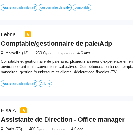
Assistant
administratif
gestionnaire de
paie
comptable
Lebna L.
Comptable/gestionnaire de
paie
/Adp
Marseille (13) 250 €
4-6 ans
/jour
Expérience :
Comptable et gestionnaire de paie avec plusieurs années d’expérience en ent
environnement multi-conventions collectives. Compétences en tenue compt
bancaires, gestion fournisseurs et clients, déclarations fiscales (TV...
Assistant
administratif
Affiche
Elsa A.
Assistante de Direction - Office manager
Paris (75) 400 €
4-6 ans
/jour
Expérience :