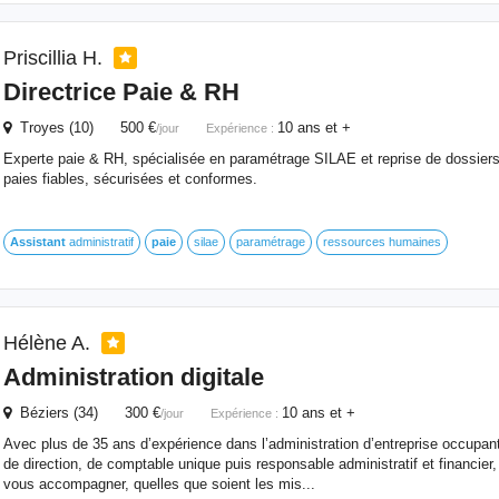
Priscillia H.
Directrice
Paie
& RH
Troyes (10) 500 €
10 ans et +
/jour
Expérience :
Experte paie & RH, spécialisée en paramétrage SILAE et reprise de dossier
paies fiables, sécurisées et conformes.
Assistant
administratif
paie
silae
paramétrage
ressources humaines
Hélène A.
Administration digitale
Béziers (34) 300 €
10 ans et +
/jour
Expérience :
Avec plus de 35 ans d’expérience dans l’administration d’entreprise occupant
de direction, de comptable unique puis responsable administratif et financier,
vous accompagner, quelles que soient les mis...