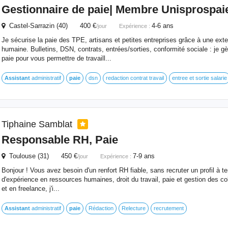
Gestionnaire de
paie
| Membre Unisprospai
Castel-Sarrazin (40) 400 €
4-6 ans
/jour
Expérience :
Je sécurise la paie des TPE, artisans et petites entreprises grâce à une exter
humaine. Bulletins, DSN, contrats, entrées/sorties, conformité sociale : je g
paie pour vous permettre de travaill...
Assistant
administratif
paie
dsn
redaction contrat travail
entree et sortie salarie
Tiphaine Samblat
Responsable RH,
Paie
Toulouse (31) 450 €
7-9 ans
/jour
Expérience :
Bonjour ! Vous avez besoin d'un renfort RH fiable, sans recruter un profil à t
d'expérience en ressources humaines, droit du travail, paie et gestion des col
et en freelance, j'i...
Assistant
administratif
paie
Rédaction
Relecture
recrutement