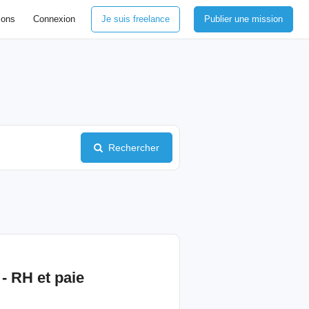
ions
Connexion
Je suis freelance
Publier une mission
Rechercher
 - RH et
paie