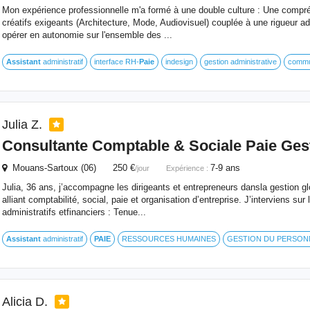
Mon expérience professionnelle m'a formé à une double culture : Une compr
créatifs exigeants (Architecture, Mode, Audiovisuel) couplée à une rigueur ad
opérer en autonomie sur l'ensemble des ...
Assistant
administratif
interface RH-
Paie
indesign
gestion administrative
commu
Julia Z.
Consultante Comptable & Sociale
Paie
Gest
Mouans-Sartoux (06) 250 €
7-9 ans
/jour
Expérience :
Julia, 36 ans, j’accompagne les dirigeants et entrepreneurs dansla gestion glo
alliant comptabilité, social, paie et organisation d’entreprise. J’interviens su
administratifs etfinanciers : Tenue...
Assistant
administratif
PAIE
RESSOURCES HUMAINES
GESTION DU PERSON
Alicia D.