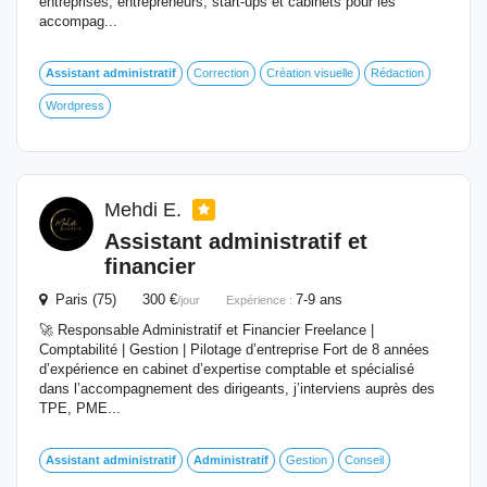
entreprises, entrepreneurs, start-ups et cabinets pour les
accompag...
Assistant
administratif
Correction
Création visuelle
Rédaction
Wordpress
Mehdi E.
Assistant
administratif
et
financier
Paris (75) 300 €
7-9 ans
/jour
Expérience :
🚀 Responsable Administratif et Financier Freelance |
Comptabilité | Gestion | Pilotage d’entreprise Fort de 8 années
d’expérience en cabinet d’expertise comptable et spécialisé
dans l’accompagnement des dirigeants, j’interviens auprès des
TPE, PME...
Assistant
administratif
Administratif
Gestion
Conseil