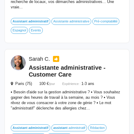
recherche de locaux, vos démarches administratives... Une
vraie...
Assistant
administratif
Assistante administrative
Pré-comptabilité
Espagnol
Events
Sarah C.
Assistante administrative -
Customer Care
Paris (75) 100 €
1-3 ans
/jour
Expérience :
▪️ Besoin d'aide sur la gestion administrative ? ▪️ Vous souhaitez
gagner des heures de travail à la semaine, au mois ? ▪️ Vous
rêvez de vous consacrer à votre zone de génie ? ▪️ Le mot
"administratif" déclenche des allergies chez...
Assistant
administratif
assistant
admnistratif
Rédaction