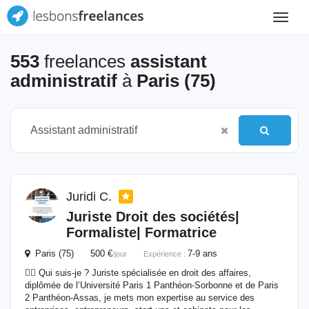
Toggle
navigat
553
freelances
assistant
administratif
à
Paris (75)
Juridi C.
Juriste Droit des sociétés|
Formaliste| Formatrice
Paris (75) 500 €
7-9 ans
/jour
Expérience :
👩‍⚖️ Qui suis-je ? Juriste spécialisée en droit des affaires,
diplômée de l’Université Paris 1 Panthéon-Sorbonne et de Paris
2 Panthéon-Assas, je mets mon expertise au service des