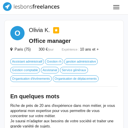
Toggle
navigat
Olivia K.
O
Office manager
Paris (75) 300 €
10 ans et +
/jour
Expérience :
Assistant administratif
Gestion rh
gestion administrative
Gestion comptable
Assistanat
Service généraux
Organisation d'événements
Organisation de déplacements
En quelques mots
Riche de près de 20 ans d'expérience dans mon métier, je vous
apporterai mon expertise pour vous permettre de vous
concentrer sur votre métier.
Je saurai m'adapter aux besoins de votre société et traiter une
grande variété de sujets.