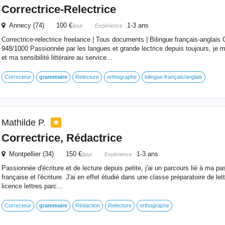
Correctrice-Relectrice
Annecy (74) 100 €
1-3 ans
/jour
Expérience :
Correctrice-relectrice freelance | Tous documents | Bilingue français-anglais C
948/1000 Passionnée par les langues et grande lectrice depuis toujours, je m
et ma sensibilité littéraire au service...
Correcteur
grammaire
Relecture
orthographe
bilingue français/anglais
Mathilde P.
Correctrice, Rédactrice
Montpellier (34) 150 €
1-3 ans
/jour
Expérience :
Passionnée d'écriture et de lecture depuis petite, j'ai un parcours lié à ma pa
française et l'écriture. J'ai en effet étudié dans une classe préparatoire de le
licence lettres parc...
Correcteur
grammaire
Rédaction
Relecture
orthographe