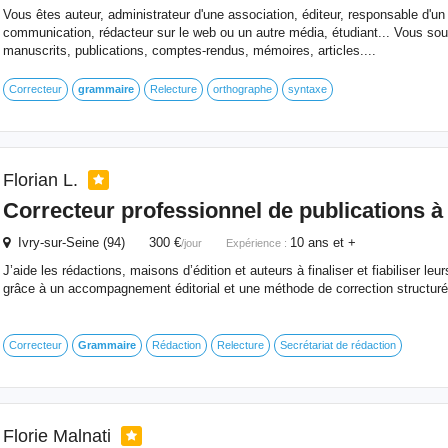
Vous êtes auteur, administrateur d'une association, éditeur, responsable d'un
communication, rédacteur sur le web ou un autre média, étudiant... Vous sou
manuscrits, publications, comptes-rendus, mémoires, articles....
Correcteur
grammaire
Relecture
orthographe
syntaxe
Florian L.
Correcteur professionnel de publications à 
Ivry-sur-Seine (94) 300 €
10 ans et +
/jour
Expérience :
J’aide les rédactions, maisons d’édition et auteurs à finaliser et fiabiliser leur
grâce à un accompagnement éditorial et une méthode de correction structuré
Correcteur
Grammaire
Rédaction
Relecture
Secrétariat de rédaction
Florie Malnati