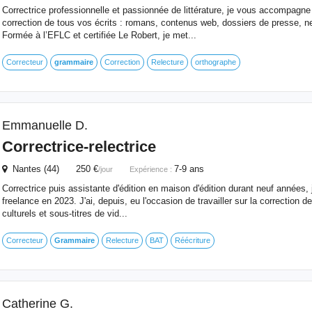
Correctrice professionnelle et passionnée de littérature, je vous accompagne 
correction de tous vos écrits : romans, contenus web, dossiers de presse, n
Formée à l’EFLC et certifiée Le Robert, je met...
Correcteur
grammaire
Correction
Relecture
orthographe
Emmanuelle D.
Correctrice-relectrice
Nantes (44) 250 €
7-9 ans
/jour
Expérience :
Correctrice puis assistante d'édition en maison d'édition durant neuf années,
freelance en 2023. J'ai, depuis, eu l'occasion de travailler sur la correction
culturels et sous-titres de vid...
Correcteur
Grammaire
Relecture
BAT
Réécriture
Catherine G.