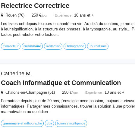
Relectrice Correctrice
Rouen (76) 250 €
10 ans et +
/jour
Expérience :
Les livres ont depuis toujours enchanté ma vie. Au-delà du contenu, je me s
à leur signification, à la structure des phrases, à la typographie, au style... P
fautes peut rebuter votre lecteu...
Correcteur
Grammaire
Rédaction
Orthographe
Journalisme
Catherine M.
Coach Informatique et Communication
Châlons-en-Champagne (51) 250 €
10 ans et +
/jour
Expérience :
Formatrice depuis plus de 20 ans, j'enseigne avec passion, toujours curieu
informatiques. Partager mes connaissances, trouver la solution à une problé
ma motivation au quotidien.
grammaire
et orthographe
vba
buiness intelligence