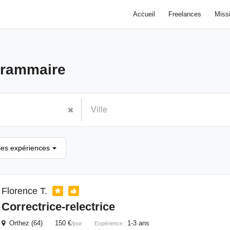
Accueil
Freelances
Miss
rammaire
les expériences
Florence T.
Correctrice-relectrice
Orthez (64) 150 €
1-3 ans
/jour
Expérience :