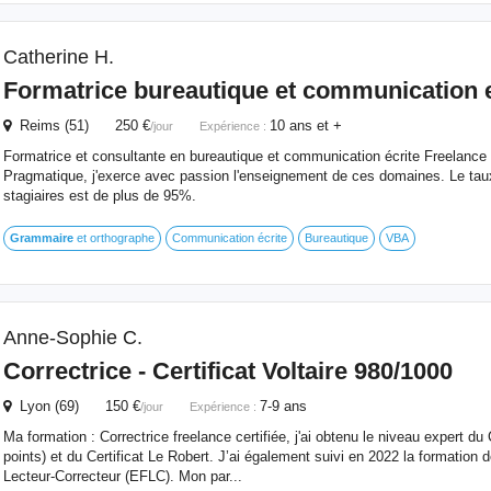
Catherine H.
Formatrice bureautique et communication
Reims (51) 250 €
10 ans et +
/jour
Expérience :
Formatrice et consultante en bureautique et communication écrite Freelan
Pragmatique, j'exerce avec passion l'enseignement de ces domaines. Le taux
stagiaires est de plus de 95%.
Grammaire
et orthographe
Communication écrite
Bureautique
VBA
Anne-Sophie C.
Correctrice - Certificat Voltaire 980/1000
Lyon (69) 150 €
7-9 ans
/jour
Expérience :
Ma formation : Correctrice freelance certifiée, j'ai obtenu le niveau expert du C
points) et du Certificat Le Robert. J’ai également suivi en 2022 la formation 
Lecteur-Correcteur (EFLC). Mon par...