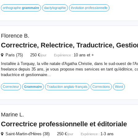
orthographe
grammaire
dactylographie
évolution professionnelle
Florence B.
Correctrice, Relectrice, Traductrice, Gestio
Paris (75) 250 €
10 ans et +
/jour
Expérience :
Installée à Torquay, la ville natale d'Agatha Christie, dans le sud-ouest de l'An
freelance depuis 35 ans, je vous propose mes services en tant qu'éditrice, cor
traductrice et gestionnaire...
Correcteur
Grammaire
Traduction anglais-français
Corrections
Word
Marine L.
Correctrice professionnelle et éditoriale
Saint-Martin-d'Hères (38) 250 €
1-3 ans
/jour
Expérience :