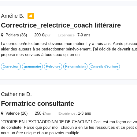
Amélie B.
Correctrice_relectrice_coach littéraire
Poitiers (86) 200 €
7-9 ans
/jour
Expérience :
La correction/relecture est devenue mon métier il y a trois ans. Après plusieu
aider des auteurs à se perfectionner bénévolement, j’ai décidé de devenir aut
propose mes services à tous ceux qui en on...
Correcteur
grammaire
Relecture
Reformulation
Conseils d'écriture
Catherine D.
Formatrice consultante
Valence (26) 250 €
1-3 ans
/jour
Expérience :
"CROIRE EN L'EXTRAORDINAIRE DE CHACUN" ! Ceci est ma façon de voir 
de conduite. Parce que pour moi, chacun a en lui les ressources et ce petit q
nous un être unique et aux pouvoirs multiple...