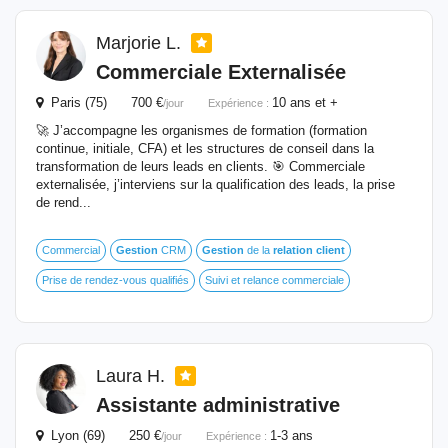
Marjorie L.
Commerciale Externalisée
Paris (75) 700 €
10 ans et +
/jour
Expérience :
🚀 J’accompagne les organismes de formation (formation
continue, initiale, CFA) et les structures de conseil dans la
transformation de leurs leads en clients. 🎯 Commerciale
externalisée, j’interviens sur la qualification des leads, la prise
de rend...
Commercial
Gestion
CRM
Gestion
de la
relation
client
Prise de rendez-vous qualifiés
Suivi et relance commerciale
Laura H.
Assistante administrative
Lyon (69) 250 €
1-3 ans
/jour
Expérience :