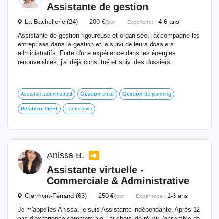
Assistante de
gestion
La Bachellerie (24) 200 €
4-6 ans
/jour
Expérience :
Assistante de gestion rigoureuse et organisée, j'accompagne les
entreprises dans la gestion et le suivi de leurs dossiers
administratifs. Forte d'une expérience dans les énergies
renouvelables, j'ai déjà constitué et suivi des dossiers...
Assistant administratif
Gestion
email
Gestion
de planning
Relation
client
Facturation
Anissa B.
Assistante virtuelle -
Commerciale & Administrative
Clermont-Ferrand (63) 250 €
1-3 ans
/jour
Expérience :
Je m'appelles Anissa, je suis Assistante indépendante. Après 12
ans d'expérience commerciale, j'ai choisi de réunir l'ensemble de