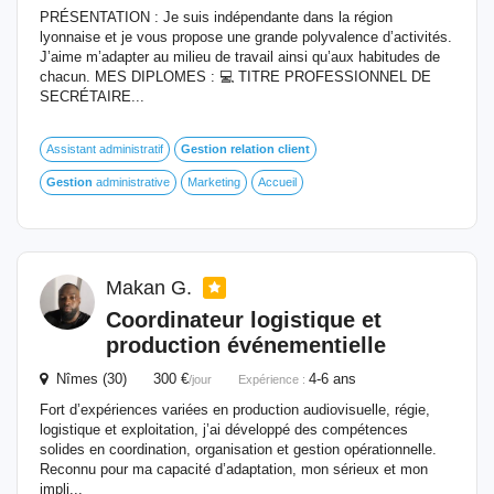
PRÉSENTATION : Je suis indépendante dans la région
lyonnaise et je vous propose une grande polyvalence d’activités.
J’aime m’adapter au milieu de travail ainsi qu’aux habitudes de
chacun. MES DIPLOMES : 💻 TITRE PROFESSIONNEL DE
SECRÉTAIRE...
Assistant administratif
Gestion
relation
client
Gestion
administrative
Marketing
Accueil
Makan G.
Coordinateur logistique et
production événementielle
Nîmes (30) 300 €
4-6 ans
/jour
Expérience :
Fort d’expériences variées en production audiovisuelle, régie,
logistique et exploitation, j’ai développé des compétences
solides en coordination, organisation et gestion opérationnelle.
Reconnu pour ma capacité d’adaptation, mon sérieux et mon
impli...