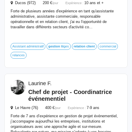
Ducos (972) 200 €
10 ans et +
/jour
Expérience :
Forte de plusieurs années d'expérience en tant qu'assistante
administrative, assistante commerciale, responsable
opérationnelle et en relation client, j'ai eu l'opportunité de
travailler dans différents secteurs d'activité co...
Assistant administratif
gestion
litiges
relation
client
commercial
relances
Laurine F.
Chef de projet - Coordinatrice
événementiel
Le Havre (76) 400 €
7-9 ans
/jour
Expérience :
Forte de 7 ans d’expérience en gestion de projet événementiel,
j’accompagne aujourd'hui les entreprises, institutions et
organisateurs avec une approche agile et sur-mesure.
Polyvalente par nature, ma mission s'adapte à vos besoins