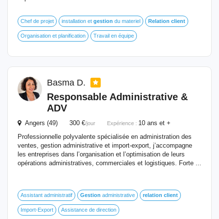
Chef de projet
installation et
gestion
du materiel
Relation
client
Organisation et planification
Travail en équipe
Basma D.
Responsable Administrative &
ADV
Angers (49) 300 €
10 ans et +
/jour
Expérience :
Professionnelle polyvalente spécialisée en administration des
ventes, gestion administrative et import-export, j’accompagne
les entreprises dans l’organisation et l’optimisation de leurs
opérations administratives, commerciales et logistiques. Forte ...
Assistant administratif
Gestion
administrative
relation
client
Import-Export
Assistance de direction