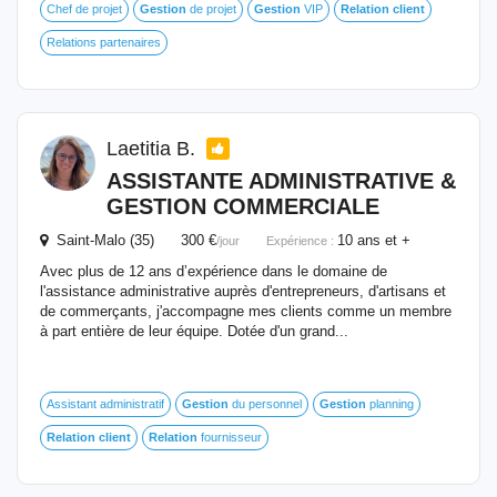
Chef de projet
Gestion
de projet
Gestion
VIP
Relation
client
Relations partenaires
Laetitia B.
ASSISTANTE ADMINISTRATIVE &
GESTION
COMMERCIALE
Saint-Malo (35) 300 €
10 ans et +
/jour
Expérience :
Avec plus de 12 ans d’expérience dans le domaine de
l'assistance administrative auprès d'entrepreneurs, d'artisans et
de commerçants, j'accompagne mes clients comme un membre
à part entière de leur équipe. Dotée d'un grand...
Assistant administratif
Gestion
du personnel
Gestion
planning
Relation
client
Relation
fournisseur