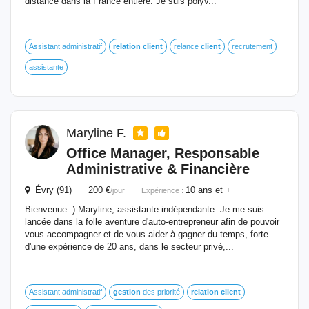
distance dans la France entière. Je suis polyv...
Assistant administratif
relation
client
relance
client
recrutement
assistante
Maryline F.
Office Manager, Responsable
Administrative & Financière
Évry (91) 200 €
10 ans et +
/jour
Expérience :
Bienvenue :) Maryline, assistante indépendante. Je me suis
lancée dans la folle aventure d'auto-entrepreneur afin de pouvoir
vous accompagner et de vous aider à gagner du temps, forte
d'une expérience de 20 ans, dans le secteur privé,...
Assistant administratif
gestion
des priorité
relation
client