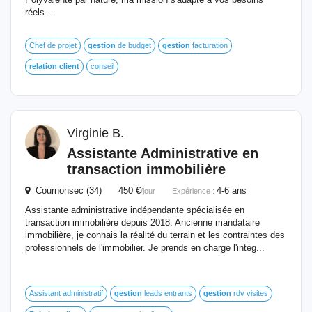
réels...
Chef de projet
gestion
de budget
gestion
facturation
relation
client
conseil
Virginie B.
Assistante Administrative en
transaction immobilière
Cournonsec (34) 450 €
4-6 ans
/jour
Expérience :
Assistante administrative indépendante spécialisée en
transaction immobilière depuis 2018. Ancienne mandataire
immobilière, je connais la réalité du terrain et les contraintes des
professionnels de l'immobilier. Je prends en charge l'intég...
Assistant administratif
gestion
leads entrants
gestion
rdv visites