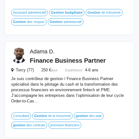
Assistant administratif
Gestion
budgétaire
Gestion
de trésorerie
Gestion
des risques
Gestion
administratif
Adama D.
Finance Business Partner
Torcy (77) 250 €
4-6 ans
/jour
Expérience :
Je suis contrôleur de gestion / Finance Business Partner
spécialisé dans le pilotage du cash et la transformation des
processus financiers en environnement fintech et PME.
J’accompagne les entreprises dans l’optimisation de leur cycle
Order-to-Cas...
Consultant
Gestion
de la tresorerie
gestion
des paie
gestion
des contrats
prevision financiere