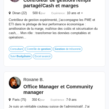
Contrôleur de
gestion
/Temps
partagé/Cash et marges
Dinan (22) 500 €
10 ans et +
/jour
Expérience :
Contrôleur de gestion expérimenté, j’accompagne les PME et
ETI dans le pilotage de leur performance économique :
amélioration de la marge, maîtrise des coûts et sécurisation du
cash,... Mon rôle : transformer les données comptables et
opérationn...
Consultant
Contrôle de
gestion
Gestion
de trésorerie
Suivi
Budgétaire
Excel avancé
Roxane B.
Office Manager et Community
manager
Paris (75) 350 €
7-9 ans
/jour
Expérience :
Je suis un véritable couteau suisse de l’administratif. J’ai