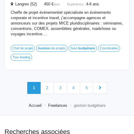
Langres (52) 450 €
4-6 ans
/jour
Expérience :
Cheffe de projet événementiel spécialisée en événements
corporate et incentive travel, j’accompagne agences et
annonceurs sur des projets MICE pluridisciplinaires : séminaires,
conventions, COMEX, assemblées générales, roadshows ou
voyages incentive....
Chef de projet
Gestion
de projets
Suivi
budgétaire
Coordination
Tour leading
1
2
3
4
5
Accueil
Freelances
gestion budgétaire
Recherches associées