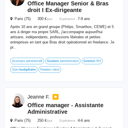
Office Manager Senior & Bras
droit I Ex-dirigeante
Paris (75) 300 €
7-9 ans
/jour
Expérience :
Après 10 ans en grand groupe (Philips, Smartbox, CEWE) et 5
ans à diriger ma propre SARL, j'accompagne aujourd'hui
artisans, indépendants, professions libérales et petites
entreprises en tant que Bras droit opérationnel en freelance. Je
pr...
Assistant administratif
Gestion
administrative
Gestion
RH
Suivi
budgétaire
Relation client
Jeanne F.
Office manager - Assistante
Administrative
Paris (75) 250 €
4-6 ans
/jour
Expérience :