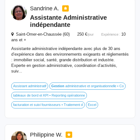
Sandrine A.
Assistante Administrative
indépendante
Saint-Omer-en-Chaussée (60) 250 €
10
/jour
Expérience :
ans et +
Assistante administrative indépendante avec plus de 30 ans
d’expérience dans des environnements exigeants et réglementés
: immobilier social, santé, grande distribution et industrie.
Experte en gestion administrative, coordination d’activités,
suiv...
Assistant administratif
Gestion
administrative et organisationnelle • Co
tableaux de bord et KPI • Reporting opérationne
facturation et suivi fournisseurs • Traitement d
Excel
Philippine W.