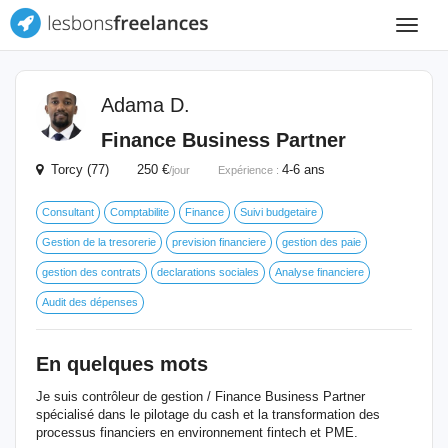
Toggle
navigat
Adama D.
Finance Business Partner
Torcy (77) 250 €
4-6 ans
/jour
Expérience :
Consultant
Comptabilite
Finance
Suivi budgetaire
Gestion de la tresorerie
prevision financiere
gestion des paie
gestion des contrats
declarations sociales
Analyse financiere
Audit des dépenses
En quelques mots
Je suis contrôleur de gestion / Finance Business Partner
spécialisé dans le pilotage du cash et la transformation des
processus financiers en environnement fintech et PME.