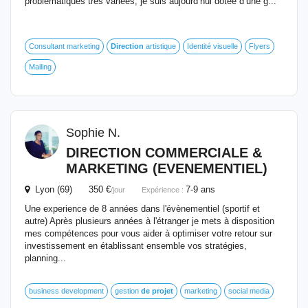
problématiques très variées, je suis aujourd’hui dotée d’une g...
Consultant marketing
Direction
artistique
Identité visuelle
Flyers
Mailing
Sophie N.
DIRECTION
COMMERCIALE &
MARKETING (EVENEMENTIEL)
Lyon (69) 350 €
7-9 ans
/jour
Expérience :
Une experience de 8 années dans l'évènementiel (sportif et
autre) Après plusieurs années à l'étranger je mets à disposition
mes compétences pour vous aider à optimiser votre retour sur
investissement en établissant ensemble vos stratégies,
planning...
business development
gestion
de
projet
marketing
social media