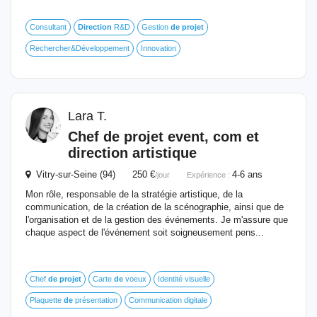
Consultant
Direction
R&D
Gestion
de
projet
Rechercher&Développement
Innovation
Lara T.
Chef
de
projet
event, com et
direction
artistique
Vitry-sur-Seine (94) 250 €
4-6 ans
/jour
Expérience :
Mon rôle, responsable de la stratégie artistique, de la
communication, de la création de la scénographie, ainsi que de
l'organisation et de la gestion des événements. Je m'assure que
chaque aspect de l'événement soit soigneusement pens...
Chef
de
projet
Carte
de
voeux
Identité visuelle
Plaquette
de
présentation
Communication digitale