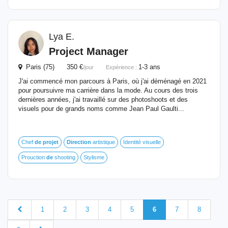
Lya E.
Project Manager
Paris (75) 350 €
1-3 ans
/jour
Expérience :
J'ai commencé mon parcours à Paris, où j'ai déménagé en 2021
pour poursuivre ma carrière dans la mode. Au cours des trois
dernières années, j'ai travaillé sur des photoshoots et des
visuels pour de grands noms comme Jean Paul Gaulti...
Chef
de
projet
Direction
artistique
Identité visuelle
Prouction
de
shooting
Stylisme
1
2
3
4
5
6
7
8