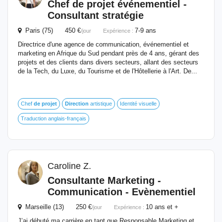
Chef
de
projet
événementiel -
Consultant stratégie
Paris (75) 450 €
7-9 ans
/jour
Expérience :
Directrice d'une agence de communication, événementiel et
marketing en Afrique du Sud pendant près de 4 ans, gérant des
projets et des clients dans divers secteurs, allant des secteurs
de la Tech, du Luxe, du Tourisme et de l'Hôtellerie à l'Art. De...
Chef
de
projet
Direction
artistique
Identité visuelle
Traduction anglais-français
Caroline Z.
Consultante Marketing -
Communication - Evènementiel
Marseille (13) 250 €
10 ans et +
/jour
Expérience :
J’ai débuté ma carrière en tant que Responsable Marketing et