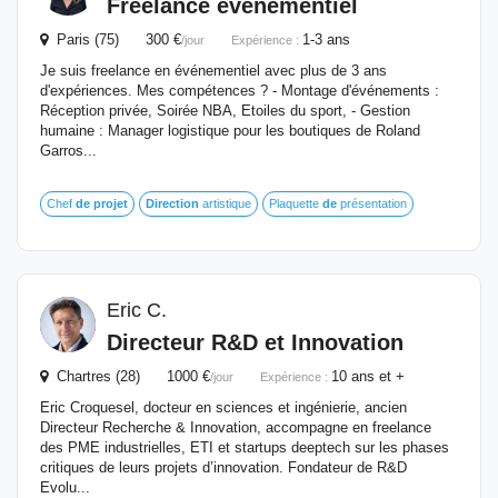
Freelance événementiel
Paris (75) 300 €
1-3 ans
/jour
Expérience :
Je suis freelance en événementiel avec plus de 3 ans
d'expériences. Mes compétences ? - Montage d'événements :
Réception privée, Soirée NBA, Etoiles du sport, - Gestion
humaine : Manager logistique pour les boutiques de Roland
Garros...
Chef
de
projet
Direction
artistique
Plaquette
de
présentation
Eric C.
Directeur R&D et Innovation
Chartres (28) 1000 €
10 ans et +
/jour
Expérience :
Eric Croquesel, docteur en sciences et ingénierie, ancien
Directeur Recherche & Innovation, accompagne en freelance
des PME industrielles, ETI et startups deeptech sur les phases
critiques de leurs projets d’innovation. Fondateur de R&D
Evolu...