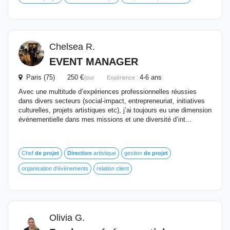
Chelsea R.
EVENT MANAGER
Paris (75) 250 €
4-6 ans
/jour
Expérience :
Avec une multitude d’expériences professionnelles réussies
dans divers secteurs (social-impact, entrepreneuriat, initiatives
culturelles, projets artistiques etc), j’ai toujours eu une dimension
événementielle dans mes missions et une diversité d’int...
Chef
de
projet
Direction
artistique
gestion
de
projet
organisation d'évènements
relation client
Olivia G.