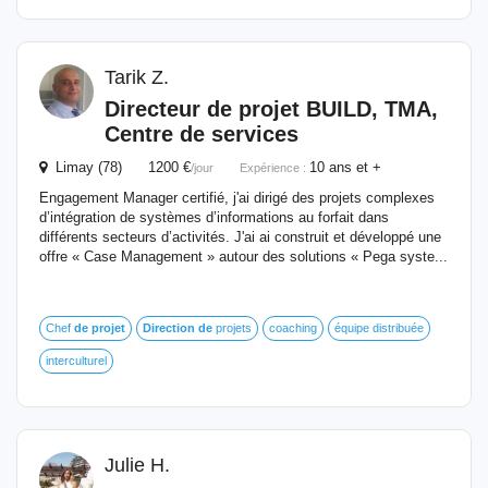
Tarik Z.
Directeur
de
projet
BUILD, TMA,
Centre
de
services
Limay (78) 1200 €
10 ans et +
/jour
Expérience :
Engagement Manager certifié, j'ai dirigé des projets complexes
d’intégration de systèmes d’informations au forfait dans
différents secteurs d’activités. J'ai ai construit et développé une
offre « Case Management » autour des solutions « Pega syste...
Chef
de
projet
Direction
de
projets
coaching
équipe distribuée
interculturel
Julie H.