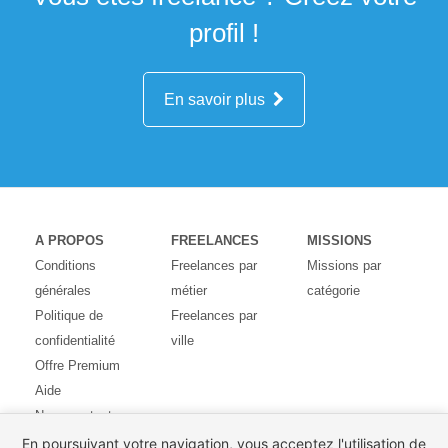
profil !
En savoir plus
A PROPOS
FREELANCES
MISSIONS
Conditions
Freelances par
Missions par
générales
métier
catégorie
Politique de
Freelances par
confidentialité
ville
Offre Premium
Aide
Nous contacter
Avis des
En poursuivant votre navigation, vous acceptez l'utilisation de