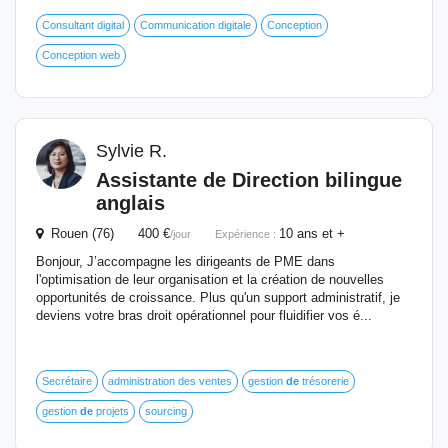
Consultant digital
Communication digitale
Conception
Conception web
Sylvie R.
Assistante
de
Direction
bilingue
anglais
Rouen (76) 400 €
10 ans et +
/jour
Expérience :
Bonjour, J’accompagne les dirigeants de PME dans
l'optimisation de leur organisation et la création de nouvelles
opportunités de croissance. Plus qu'un support administratif, je
deviens votre bras droit opérationnel pour fluidifier vos é...
Secrétaire
administration des ventes
gestion
de
trésorerie
gestion
de
projets
sourcing