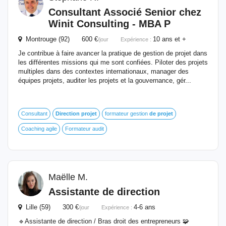
Consultant Associé Senior chez
Winit Consulting - MBA P
Montrouge (92) 600 €
10 ans et +
/jour
Expérience :
Je contribue à faire avancer la pratique de gestion de projet dans
les différentes missions qui me sont confiées. Piloter des projets
multiples dans des contextes internationaux, manager des
équipes projets, auditer les projets et la gouvernance, gér...
Consultant
Direction
projet
formateur gestion
de
projet
Coaching agile
Formateur audit
Maëlle M.
Assistante
de
direction
Lille (59) 300 €
4-6 ans
/jour
Expérience :
🔹Assistante de direction / Bras droit des entrepreneurs 🧩