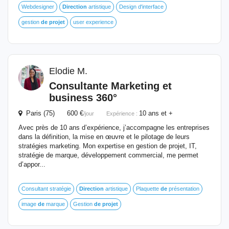
Webdesigner
Direction
artistique
Design d'interface
gestion
de
projet
user experience
Elodie M.
Consultante Marketing et
business 360°
Paris (75) 600 €
10 ans et +
/jour
Expérience :
Avec près de 10 ans d’expérience, j’accompagne les entreprises
dans la définition, la mise en œuvre et le pilotage de leurs
stratégies marketing. Mon expertise en gestion de projet, IT,
stratégie de marque, développement commercial, me permet
d’appor...
Consultant stratégie
Direction
artistique
Plaquette
de
présentation
image
de
marque
Gestion
de
projet