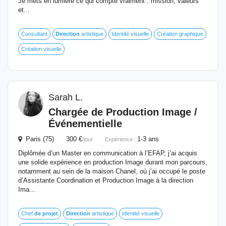
Je mets en lumière ce qui compte vraiment : mission, valeurs
et...
Consultant
Direction
artistique
Identité visuelle
Création graphique
Création visuelle
Sarah L.
Chargée
de
Production Image /
Événementielle
Paris (75) 300 €
1-3 ans
/jour
Expérience :
Diplômée d’un Master en communication à l’EFAP, j’ai acquis
une solide expérience en production Image durant mon parcours,
notamment au sein de la maison Chanel, où j’ai occupé le poste
d’Assistante Coordination et Production Image à la direction
Ima...
Chef
de
projet
Direction
artistique
Identité visuelle