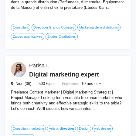
dans la grande distribution (Parfumerie, Alimentaire, Equipement
de la Maison) et enfin chez le prestataire (Etudes &am...
Consultant
Direction
Grands Comptes
Marketing
de
la distribution
Etudes quantitatives
Etudes Qualitatives
Parisa I.
Digital marketing expert
Nice (06) 500 €
10 ans et +
/jour
Expérience :
Freelance Content Marketer | Digital Marketing Strategist |
Project Manager Looking for a versatile freelance marketer who
brings both creativity and effective strategic skills to the table?
Let's connect! We'll discuss how we can infus...
Consultant marketing
Artistic
direction
Design
web design