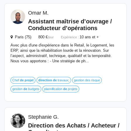
Omar M.
Assistant maîtrise d’ouvrage /
Conducteur d’opérations
Paris (75) 800 €
10 ans et +
/jour
Expérience :
Avec plus d'une d'expérience dans le Retail, le Logement, les
ERP, ainsi que la réhabilitation lourde et la rénovation. Sur
l’aspect, administratif, technique, qualitatif et la temporalité.
Nous vous apportons : - Une stratégie de ph...
Chef
de
projet
direction
de
travaux;
gestion des risque
gestion
de
budgets
plannification
de
projets
Stephanie G.
Direction
des Achats / Acheteur /