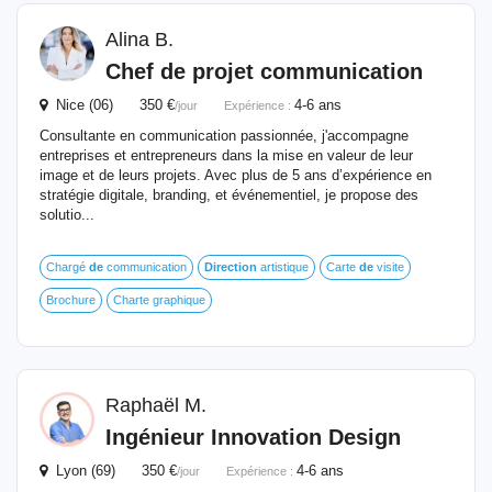
Alina B.
Chef
de
projet
communication
Nice (06) 350 €
4-6 ans
/jour
Expérience :
Consultante en communication passionnée, j'accompagne
entreprises et entrepreneurs dans la mise en valeur de leur
image et de leurs projets. Avec plus de 5 ans d’expérience en
stratégie digitale, branding, et événementiel, je propose des
solutio...
Chargé
de
communication
Direction
artistique
Carte
de
visite
Brochure
Charte graphique
Raphaël M.
Ingénieur Innovation Design
Lyon (69) 350 €
4-6 ans
/jour
Expérience :