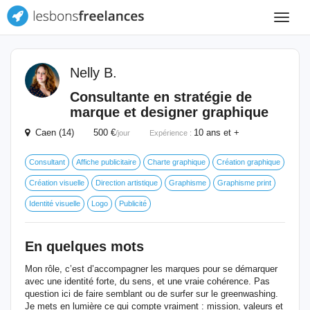
Toggle
navigat
Nelly B.
Consultante en stratégie de
marque et designer graphique
Caen (14) 500 €
10 ans et +
/jour
Expérience :
Consultant
Affiche publicitaire
Charte graphique
Création graphique
Création visuelle
Direction artistique
Graphisme
Graphisme print
Identité visuelle
Logo
Publicité
En quelques mots
Mon rôle, c’est d’accompagner les marques pour se démarquer
avec une identité forte, du sens, et une vraie cohérence. Pas
question ici de faire semblant ou de surfer sur le greenwashing.
Je mets en lumière ce qui compte vraiment : mission, valeurs et