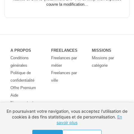
couvre la modification...
A PROPOS
FREELANCES
MISSIONS
Conditions
Freelances par
Missions par
générales
métier
catégorie
Politique de
Freelances par
confidentialité
ville
Offre Premium
Aide
Nous contacter
Avis des
En poursuivant votre navigation, vous acceptez l'utilisation de
cookies à des fins statistiques et de personnalisation.
En
utilisateurs
savoir plus
Partenaires
Pays