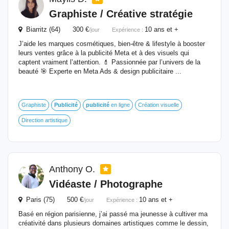
Graphiste / Créative stratégie
Biarritz (64) 300 €
10 ans et +
/jour
Expérience :
J’aide les marques cosmétiques, bien-être & lifestyle à booster
leurs ventes grâce à la publicité Meta et à des visuels qui
captent vraiment l’attention. 💄 Passionnée par l’univers de la
beauté 🎯 Experte en Meta Ads & design publicitaire ...
Graphiste
Publicité
publicité
en ligne
Création visuelle
Direction artistique
Anthony O.
Vidéaste / Photographe
Paris (75) 500 €
10 ans et +
/jour
Expérience :
Basé en région parisienne, j’ai passé ma jeunesse à cultiver ma
créativité dans plusieurs domaines artistiques comme le dessin,