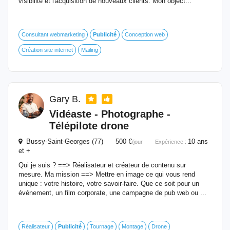
visibilité et l'acquisition de nouveaux clients. Mon object...
Consultant webmarketing
Publicité
Conception web
Création site internet
Mailing
Gary B.
Vidéaste - Photographe -
Télépilote drone
Bussy-Saint-Georges (77) 500 €
10 ans
/jour
Expérience :
et +
Qui je suis ? ==> Réalisateur et créateur de contenu sur
mesure. Ma mission ==> Mettre en image ce qui vous rend
unique : votre histoire, votre savoir-faire. Que ce soit pour un
événement, un film corporate, une campagne de pub web ou ...
Réalisateur
Publicité
Tournage
Montage
Drone