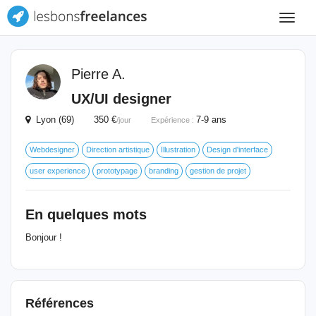
Toggle
navigat
Pierre A.
UX/UI designer
Lyon (69) 350 €
7-9 ans
/jour
Expérience :
Webdesigner
Direction artistique
Illustration
Design d'interface
user experience
prototypage
branding
gestion de projet
En quelques mots
Bonjour !
Références